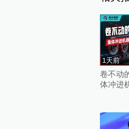
1天前
卷不动
体冲进