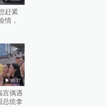
想赶紧
险情，
”
00:17
福宫偶遇
国总统拿