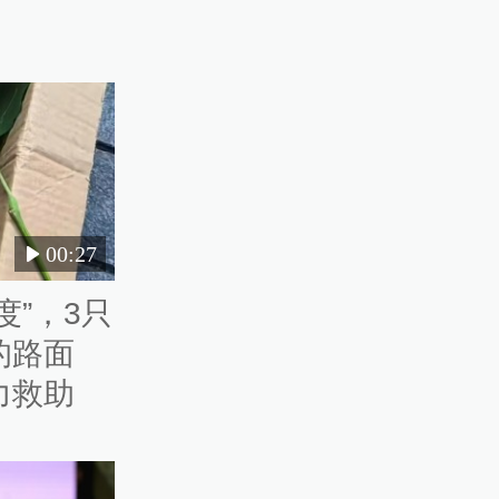
00:27
度”，3只
的路面
力救助