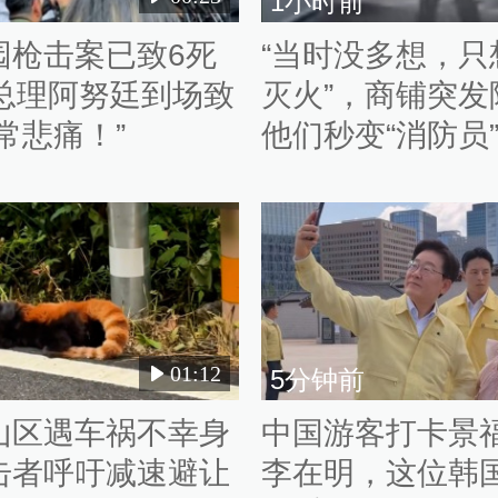
1小时前
园枪击案已致6死
“当时没多想，只
，总理阿努廷到场致
灭火”，商铺突发
常悲痛！”
他们秒变“消防员
01:12
5分钟前
山区遇车祸不幸身
中国游客打卡景
击者呼吁减速避让
李在明，这位韩