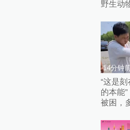
野生动
14分钟
“这是
的本能
被困，
破窗救