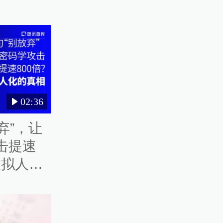
02:36
弃”，让
攻击提速
被拟人化