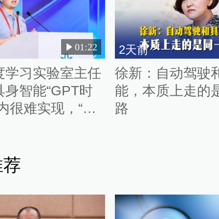
01:22
2天前
度学习实验室主任
徐新：自动驾驶
身智能“GPT时
能，本质上走的
内很难实现，“卷
路
“卷强化学习”都只
的修修补补
推荐