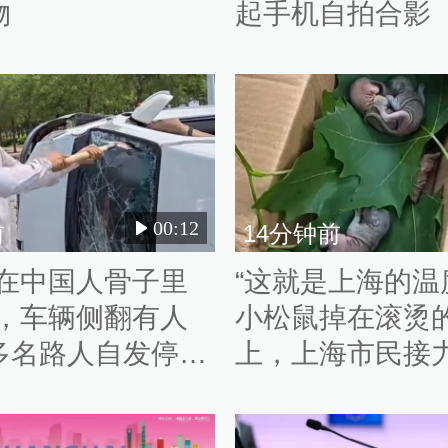
物
起手机自拍合影
00:12
前
14分钟前
刻在中国人骨子里
“这就是上海的温
”，车辆侧翻有人
小松鼠掉在滚烫
多名路人自发停车
上，上海市民接
人