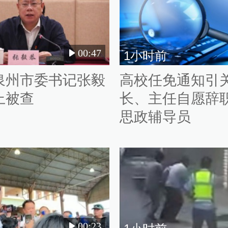
00:47
1小时前
泉州市委书记张毅
高校任免通知引
上被查
长、主任自愿辞
思政辅导员
00:23