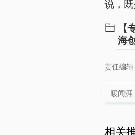
说，既
【
海
责任编辑
暖闻湃
相关