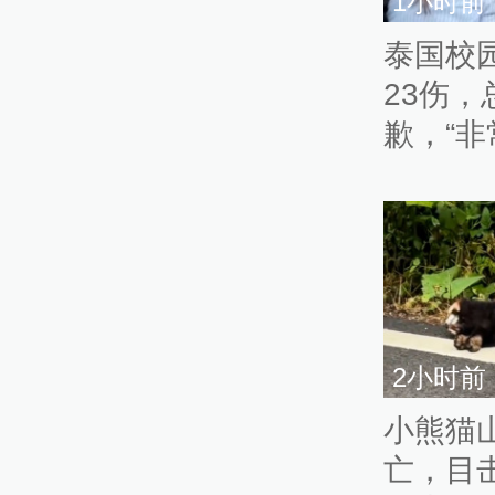
1小时前
泰国校
23伤
歉，“非
2小时前
小熊猫
亡，目