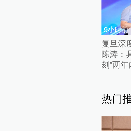
9小时前
复旦深
陈涛：具
刻”两年
数据”、
是外围
热门