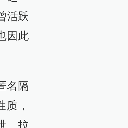
曾活跃
也因此
匿名隔
性质，
泄、拉