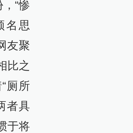
，“惨
顾名思
网友聚
相比之
“厕所
两者具
惯于将