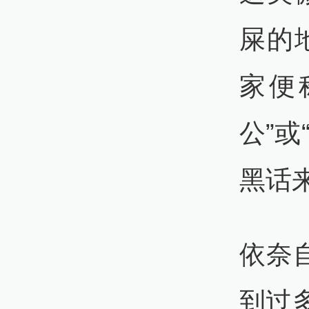
屎的
家便
公”
黑话
依奈
到过