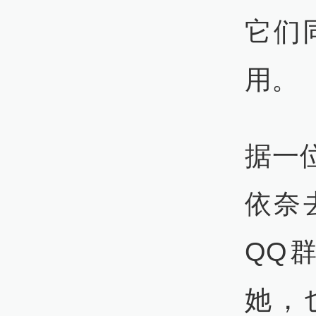
它们
用。
据一
依奈
QQ
她，