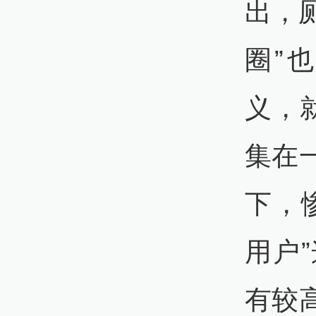
出，
圈”
义，
集在
下，
用户
有较