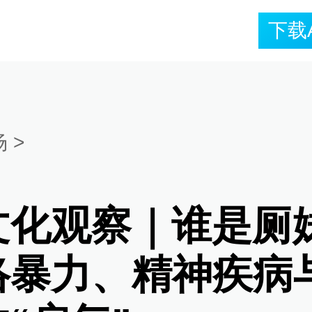
下载
场
>
文化观察｜谁是厕
络暴力、精神疾病