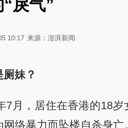
“戾气”
05 10:17
来源：
澎湃新闻
是厕妹？
2年7月，居住在香港的18
为网络暴力而坠楼自杀身亡