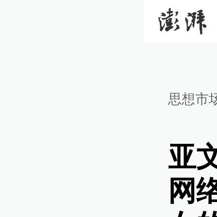
思想市
亚
网