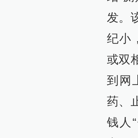
发。
纪小
或双
到网
药、
钱人