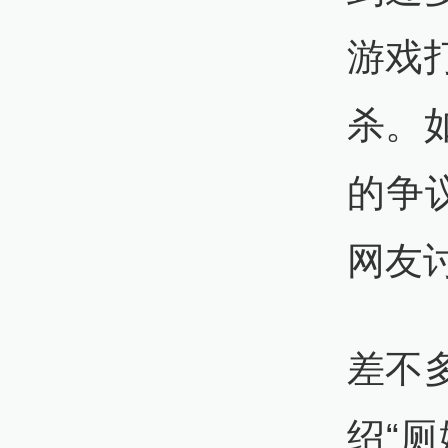
游戏
杀。
的争
网友
差不
绍“