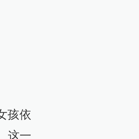
岁女孩依
。这一