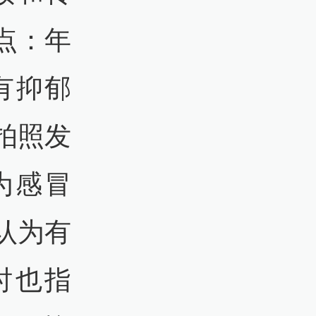
点：年
有抑郁
拍照发
为感冒
认为有
时也指