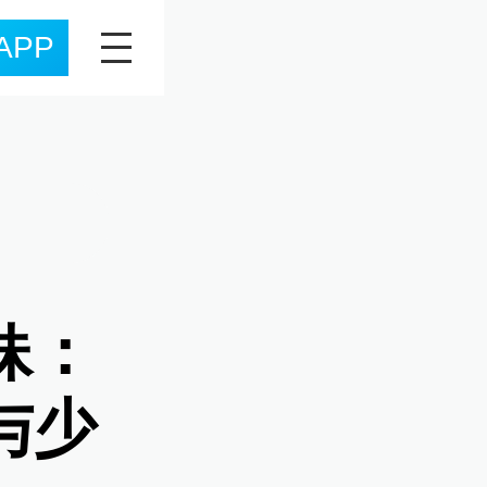
APP
妹：
与少