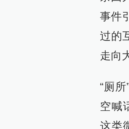
事件
过的
走向
“厕
空喊
这类