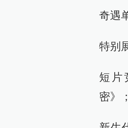
奇遇
特别
短片
密》
新生