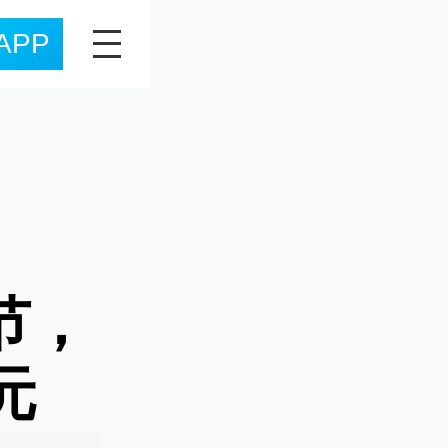
APP
节，
元