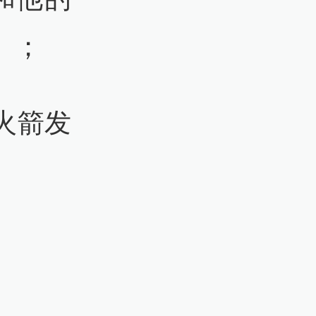
》；
《火箭发