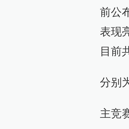
前公
表现
目前
分别
主竞