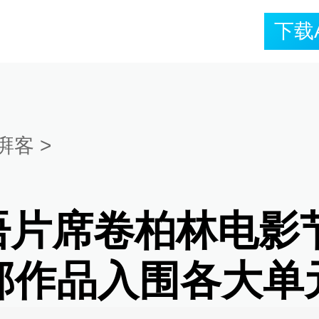
下载
湃客
>
语片席卷柏林电影
4部作品入围各大单