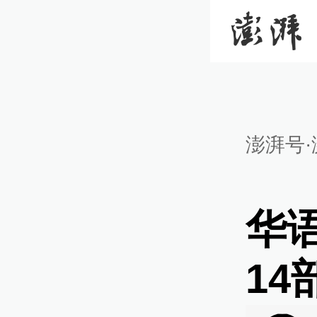
澎湃号·
华
1