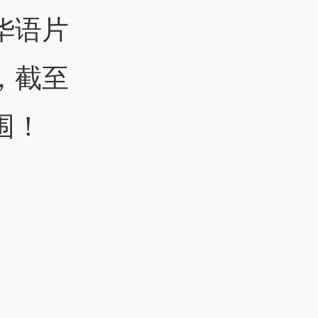
华语片
，截至
围！