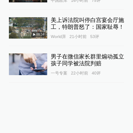
中国政库
16小时前
75
评
美上诉法院叫停白宫宴会厅施
工，特朗普怒了：国家耻辱！
00:34
World湃
21小时前
53
评
男子在微信家长群里煽动孤立
孩子同学被法院判赔
一号专案
22小时前
40
评