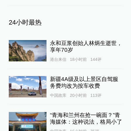
24小时最热
永和豆浆创始人林炳生逝世，
享年70岁
港台来信
18小时前
144
评
新疆4A级及以上景区自驾服
务费均改为按车收费
中国政库
20小时前
113
评
“青海和兰州在抢一碗面？”青
海媒体：这种说法，格局小了