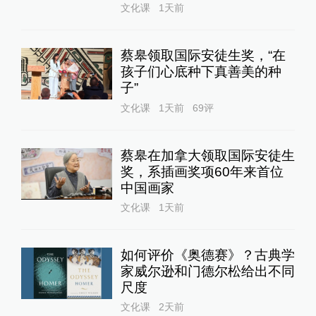
文化课
1天前
蔡皋领取国际安徒生奖，“在
孩子们心底种下真善美的种
子”
文化课
1天前
69
评
蔡皋在加拿大领取国际安徒生
奖，系插画奖项60年来首位
中国画家
文化课
1天前
如何评价《奥德赛》？古典学
家威尔逊和门德尔松给出不同
尺度
文化课
2天前