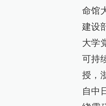
命馆
建设
大学
可持
授，
自中