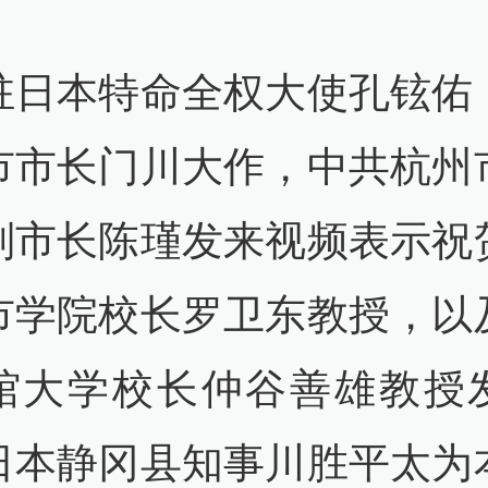
驻日本特命全权大使孔铉佑
市市长门川大作，中共杭州
副市长陈瑾发来视频表示祝
市学院校长罗卫东教授，以
馆大学校长仲谷善雄教授
日本静冈县知事川胜平太为