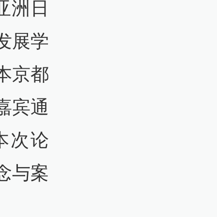
亚洲日
发展学
本京都
嘉宾通
本次论
念与案