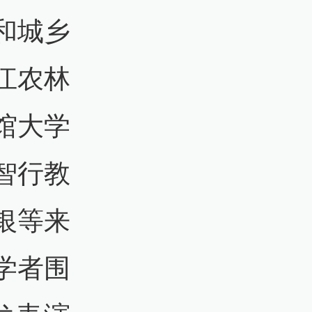
和城乡
江农林
馆大学
智行教
银等来
学者围