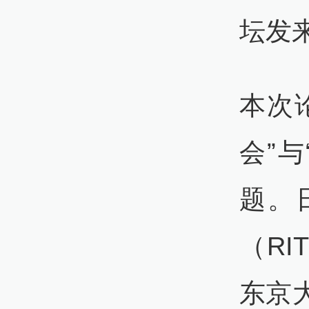
坛发
本次
会”
题。
（R
东京