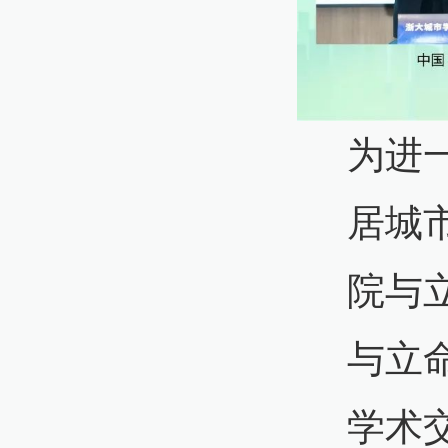
为进
居城
院与
与立
学术