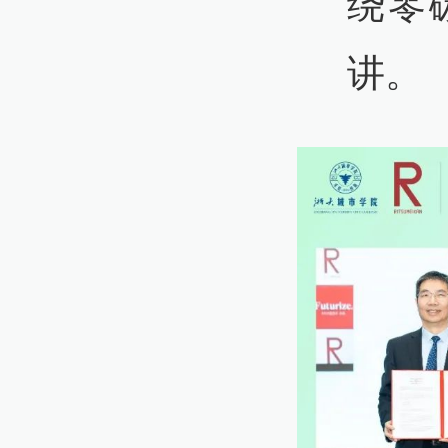
绕零
讲。