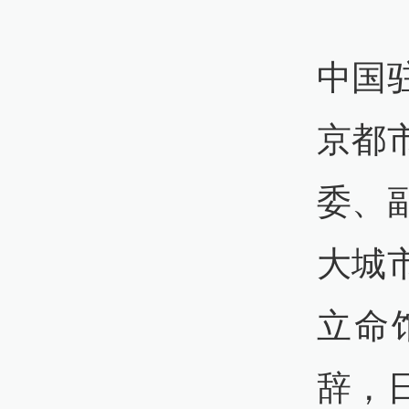
中国
京都
委、
大城
立命
辞，