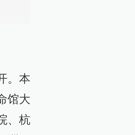
开。本
命馆大
院、杭