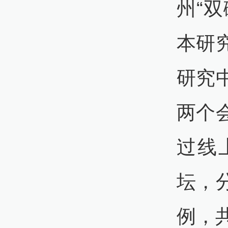
州“
本研
研究
两个
过线
坛，
例，