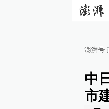
澎湃号·
中
市