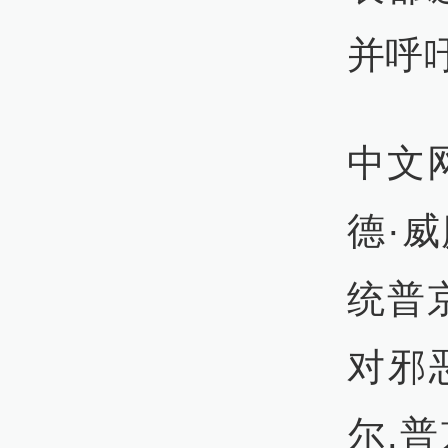
并呼
中文
德·
统普
对邪
尔.