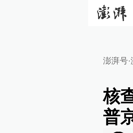
澎湃号·
核查
普