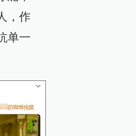
人，作
抗单一