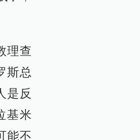
教理查
罗斯总
人是反
拉基米
可能不