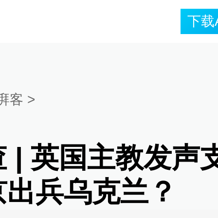
下载
湃客
>
 | 英国主教发声
京出兵乌克兰？