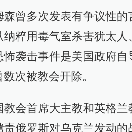
姆森曾多次发表有争议性的
认纳粹用毒气室杀害犹太人
11恐怖袭击事件是美国政府自
曾数次被教会开除。
国教会首席大主教和英格兰
谴责俄罗斯对乌克兰发动的