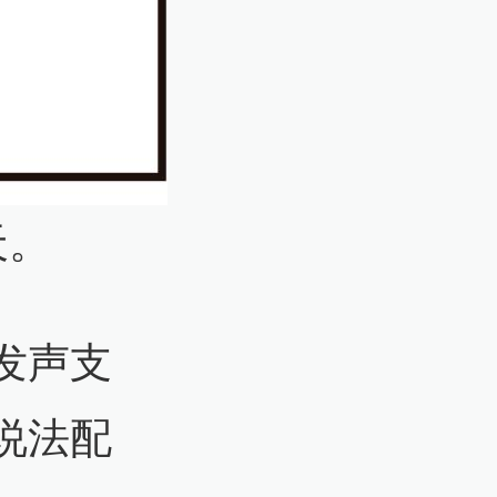
天。
发声支
说法配