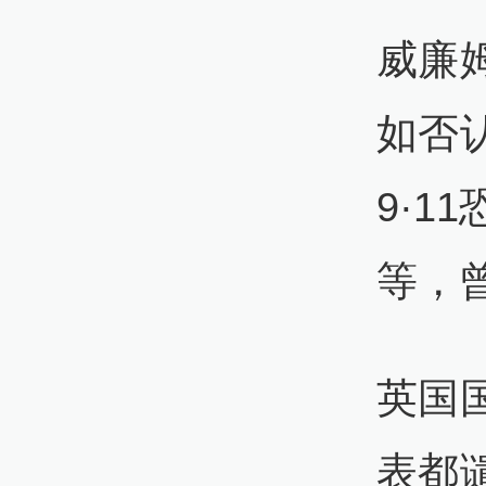
威廉
如否
9·
等，
英国
表都