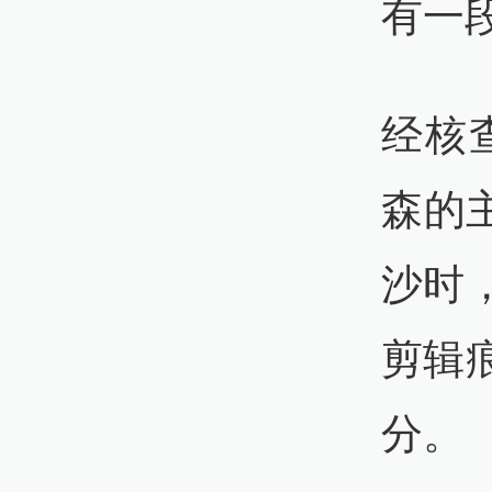
有一
经核
森的主
沙时
剪辑
分。