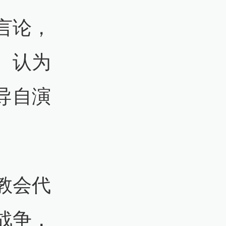
言论，
、认为
导自演
教会代
战争，