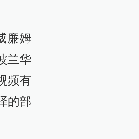
。
威廉姆
问波兰华
视频有
译的部