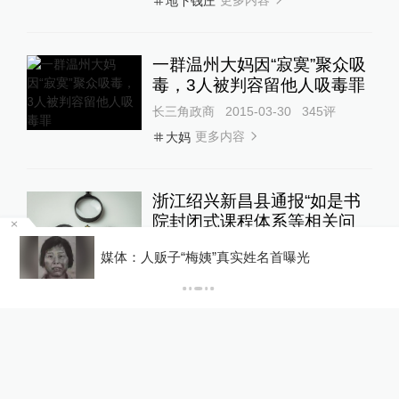
更多内容
地下钱庄
一群温州大妈因“寂寞”聚众吸
毒，3人被判容留他人吸毒罪
长三角政商
2015-03-30
345
评
更多内容
大妈
浙江绍兴新昌县通报“如是书
院封闭式课程体系等相关问
题”
移
媒体：人贩子“梅姨”真实姓名首曝光
长三角政商
8小时前
24小时最热