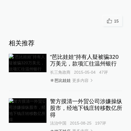
15
相关推荐
“芭比娃娃”持有人疑被骗320
万美元，款项汇往温州银行
长三角政商
2015-05-04
47
评
更多内容
芭比娃娃
警方摸清一外贸公司涉嫌操纵
股市，经地下钱庄转移数亿所
得
法治中国
2015-08-25
197
评