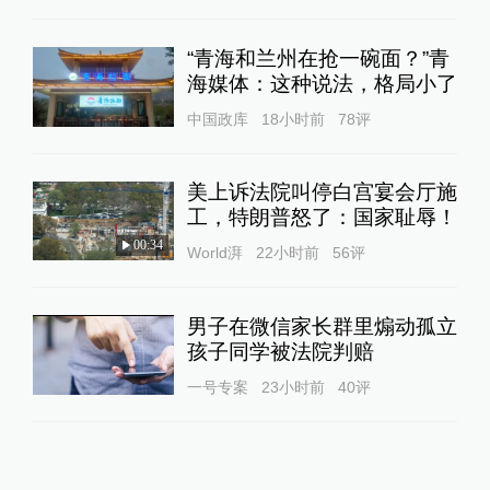
“青海和兰州在抢一碗面？”青
海媒体：这种说法，格局小了
中国政库
18小时前
78
评
美上诉法院叫停白宫宴会厅施
工，特朗普怒了：国家耻辱！
00:34
World湃
22小时前
56
评
男子在微信家长群里煽动孤立
孩子同学被法院判赔
一号专案
23小时前
40
评