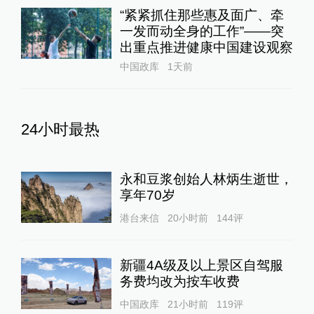
“紧紧抓住那些惠及面广、牵
一发而动全身的工作”——突
出重点推进健康中国建设观察
中国政库
1天前
24小时最热
永和豆浆创始人林炳生逝世，
享年70岁
港台来信
20小时前
144
评
新疆4A级及以上景区自驾服
务费均改为按车收费
中国政库
21小时前
119
评