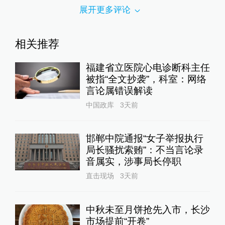
展开更多评论
相关推荐
福建省立医院心电诊断科主任
被指“全文抄袭”，科室：网络
言论属错误解读
中国政库
3天前
邯郸中院通报“女子举报执行
局长骚扰索贿”：不当言论录
音属实，涉事局长停职
直击现场
3天前
中秋未至月饼抢先入市，长沙
市场提前“开卷”