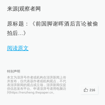
来源|观察者网
原标题：《前国脚谢晖酒后言论被偷
拍后…》
阅读原文
特别声明
本文为澎湃号作者或机构在澎湃新闻上传
并发布，仅代表该作者或机构观点，不代
表澎湃新闻的观点或立场，澎湃新闻仅提
供信息发布平台。申请澎湃号请用电脑访
216
问https://renzheng.thepaper.cn。