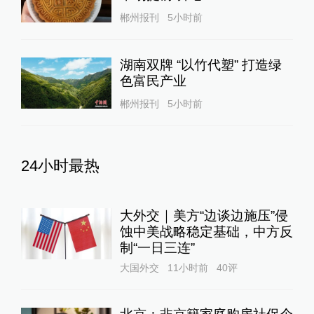
郴州报刊
5小时前
湖南双牌 “以竹代塑” 打造绿
色富民产业
郴州报刊
5小时前
24小时最热
大外交｜美方“边谈边施压”侵
蚀中美战略稳定基础，中方反
制“一日三连”
大国外交
11小时前
40
评