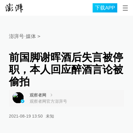
下载APP
澎湃号·媒体
>
前国脚谢晖酒后失言被停
职，本人回应醉酒言论被
偷拍
观察者网
观察者网官方澎湃号
2021-08-19 13:50
未知