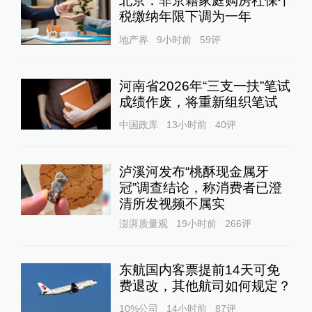
北京：非京籍家庭购房社保个
税缴纳年限下调为一年
地产界
9小时前
59
评
河南省2026年“三支一扶”笔试
成绩作废，将重新组织笔试
中国政库
13小时前
40
评
泸溪河发布“桃酥现金属牙
冠”调查结论，称消费者已澄
清所发视频不属实
澎湃质量观
19小时前
266
评
东航国内客票提前14天可免
费退改，其他航司如何规定？
10%公司
14小时前
87
评