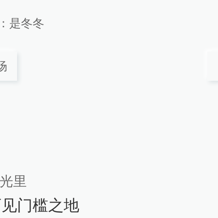
：
是冬冬
场
光里
可见门槛之地