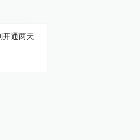
：特朗普的“黄金舰
女子称
手术不
1赞