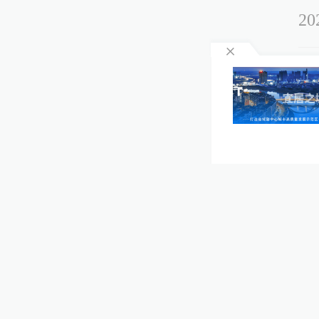
20
神
蒸湘区住建局民生服务热线刚开通两天
障，官方：正抢修
20
小
20