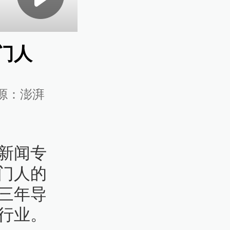
门人
源：
澎湃
新闻专
门人的
三年导
行业。