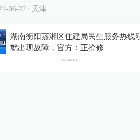
21-06-22
∙ 天津
一样的生活
释新闻｜槽点密集的造舰计划
队”梦能实现吗？
牛人呢
21-06-21
∙ 未知
兔兔
励志！
21-06-21
∙ 陕西