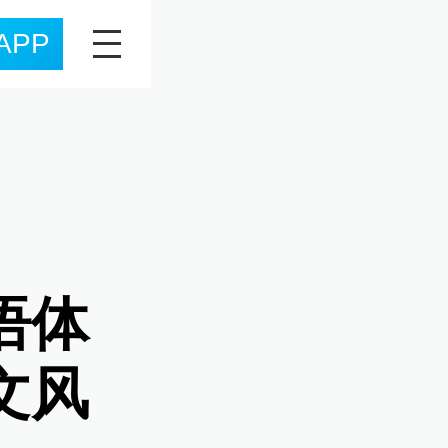
APP
语体
文风