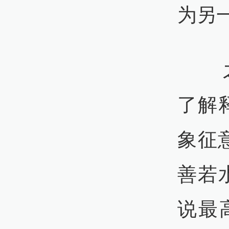
为另
之所
了解
象征
善若
说最