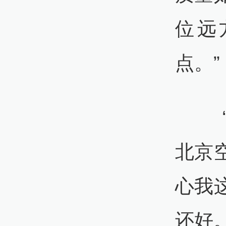
位远
点。”
“好
北京
心我
还好