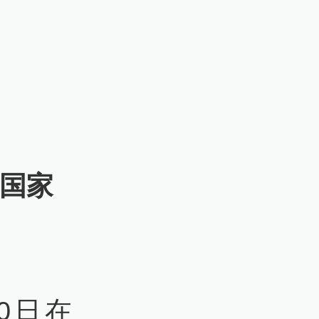
，国家
。
0日在