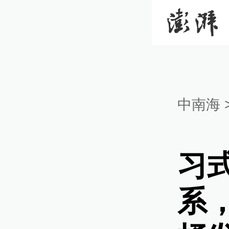
中南海
习
系