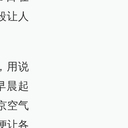
段让人
，用说
早晨起
京空气
便让各