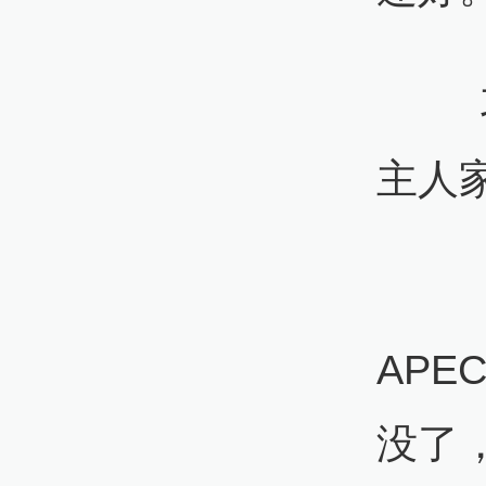
习甚
主人
“也
AP
没了