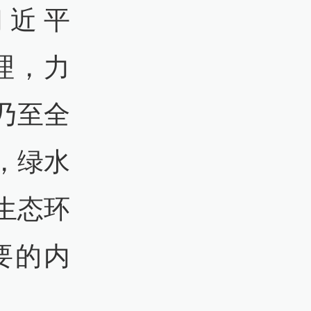
习近平
理，力
乃至全
，绿水
生态环
要的内