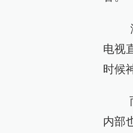
澎湃新
电视
时候
而作
内部