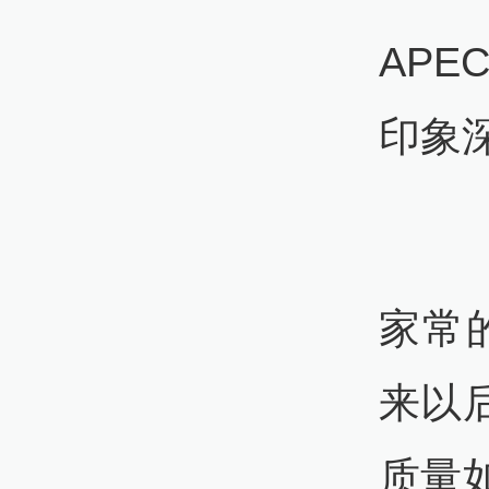
AP
印象
习提
家常
来以
质量