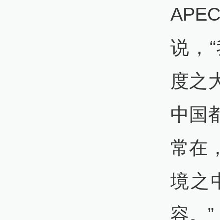
AP
说，
度之
中国
常在
境之
容。”