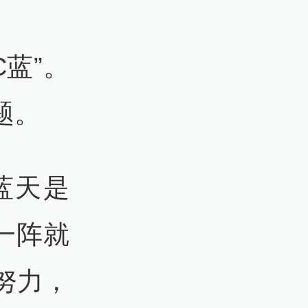
蓝”。
题。
蓝天是
一阵就
努力，