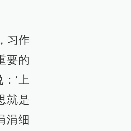
，习作
重要的
：‘上
思就是
涓涓细