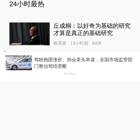
24小时最热
丘成桐：以好奇为基础的研究
才算是真正的基础研究
教育家
19小时前
84
评
，地
驾校抱团涨价、协会牵头串谋，全国市场监管部
台风“白海豚”在浙江台州玉环
门整治驾培垄断
沿海登陆，中心附近最大风力
14级
绿政公署
22小时前
81
评
良田被毁、污水入河，央视曝
光多地乡村排污乱象
1
直击现场
15小时前
50
评