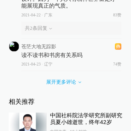
能展现真正的气质。
2021-04-22
∙ 广东
83赞
共
2
条回复
苍茫大地无踪影
读不读书和书房有关系吗
2021-04-23
∙ 辽宁
74赞
展开更多评论
相关推荐
中国社科院法学研究所副研究
员夏小雄逝世，终年42岁