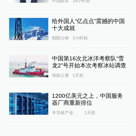
中国政库
18小时前
给外国人“亿点点”震撼的中国
十大成就
朝阳少侠
2小时前
中国第16次北冰洋考察队“雪
龙2”号开始本次考察冰站调查
绿政公署
1天前
1200亿美元之上，中国服务
器厂商重新排位
半导体产业纵横
1天前