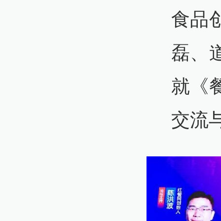
食品
磊、
就《
交流