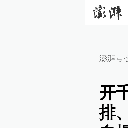
澎湃号·
开
排