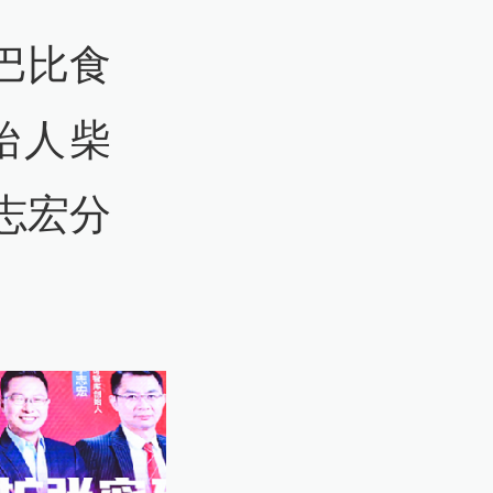
巴比食
始人柴
志宏分