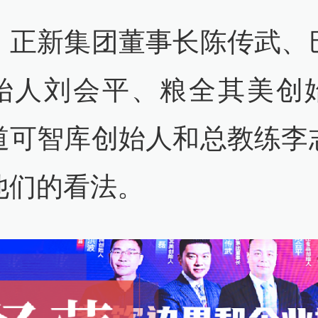
，正新集团董事长陈传武、
始人刘会平、粮全其美创
道可智库创始人和总教练李
他们的看法。