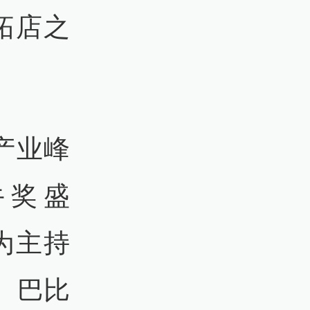
拓店之
产业峰
牛奖盛
为主持
、巴比