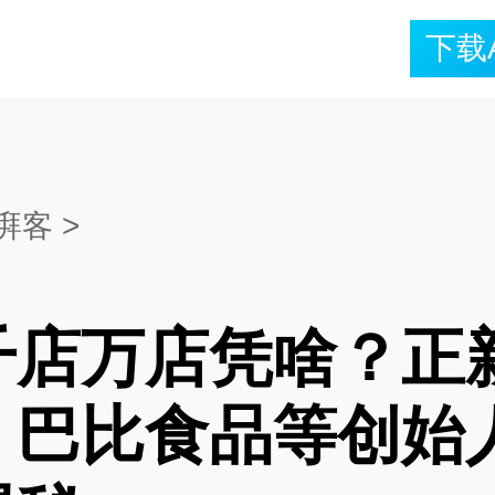
下载
湃客
>
千店万店凭啥？正
、巴比食品等创始