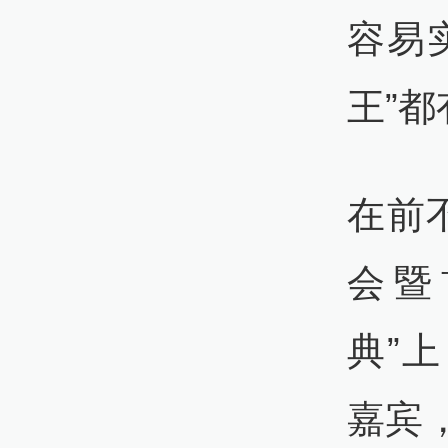
容易
王”
在前
会暨
典”
嘉宾