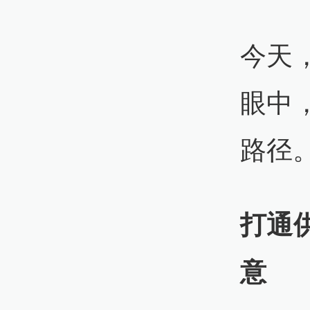
今天
眼中
路径
打通
意