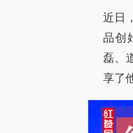
近日
品创
磊、
享了