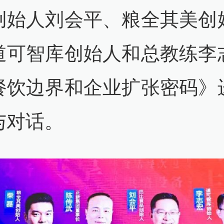
创始人刘会平、粮全其美创
道可智库创始人和总教练李
餐饮边界和企业扩张密码》
与对话。