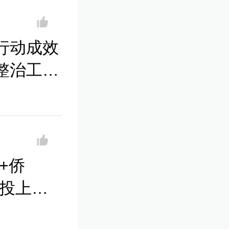
行动成效
整治工
法权益
+侨
式投上宝