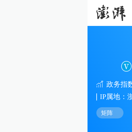
政务
指
IP属地：
矩阵