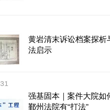
黄岩清末诉讼档案探析
法启示
-31
强基固本｜案件大院如
鄞州法院有“打法”