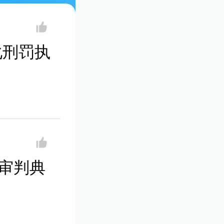
化刑罚执
事审判典