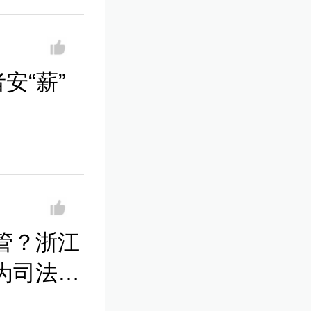
安“薪”
管？浙江
为司法办