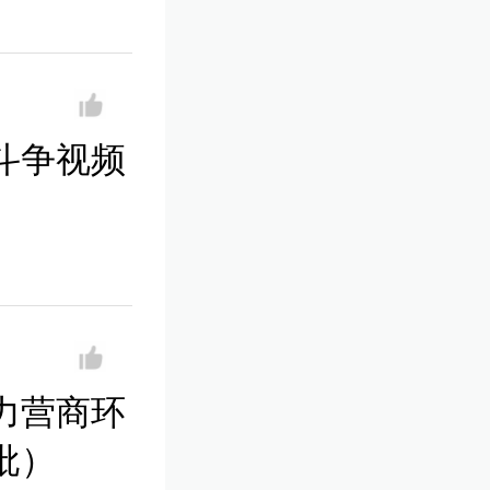
斗争视频
力营商环
批）