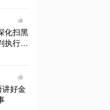
深化扫黑
判执行工
语讲好金
事