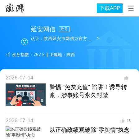
下载APP
延安网信
政务
>
认证：
陕西延安市网信办官方澎湃号
政务
指数：
757.5
IP属地：
陕西
2026-07-14
警惕 “免费充值” 陷阱！诱导转
账，涉事账号永久封禁
2026-07-14
13
以正确政绩观破除“零舆情”执念