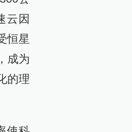
速云因
受恒星
，成为
化的理
率使科