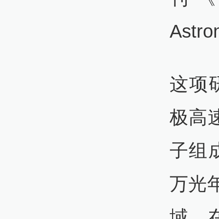
Ast
这项
极高
子组
万光
域，