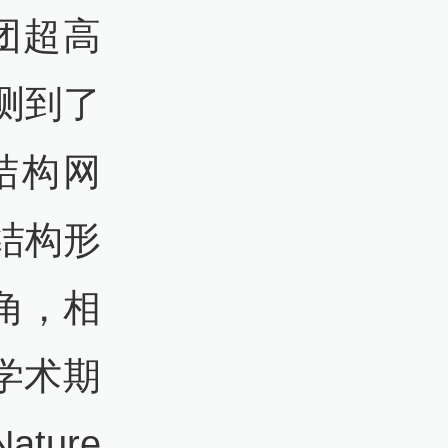
团超高
测到了
结构网
结构形
角，相
际学术期
ure