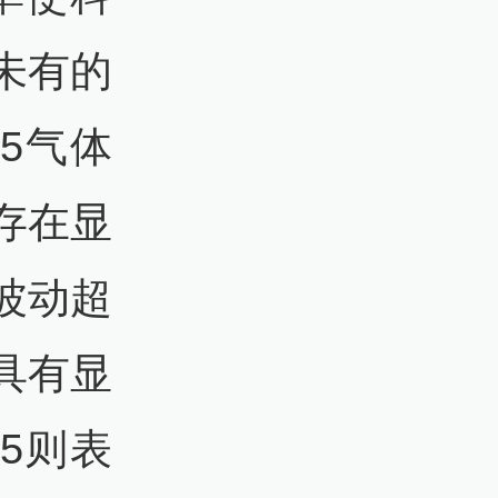
未有的
5气体
存在显
波动超
具有显
5则表