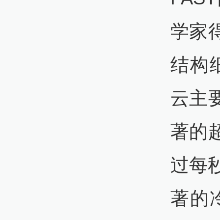
学家
结构
云主
著的
过每
著的