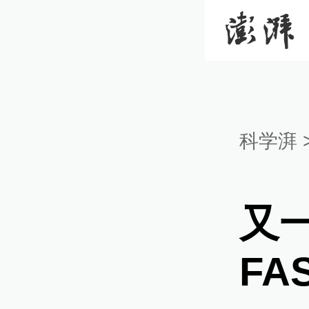
科学湃
又
FA