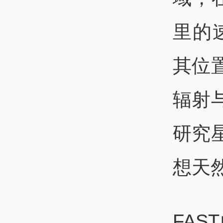
里的
其位
辐射
研究
想天
FA