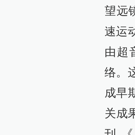
望远
速运
由超
络。
成早
关成果
刊《