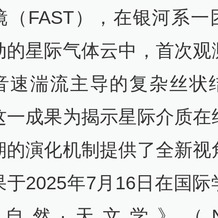
镜（FAST），在银河系一
动的星际气体云中，首次观
音速湍流主导的复杂丝状
这一成果为揭示星际介质在
期的演化机制提供了全新视
于2025年7月16日在国
自然·天文学》（Nat