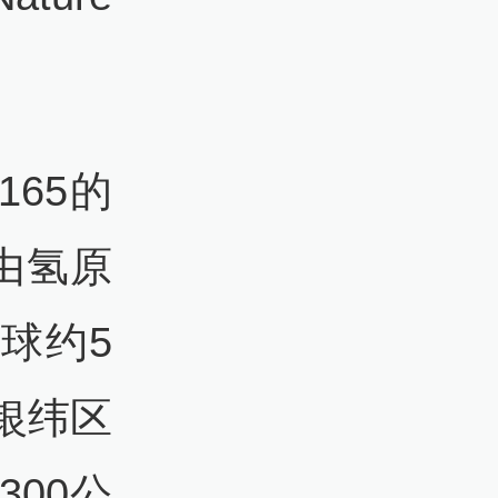
65的
由氢原
球约5
银纬区
00公