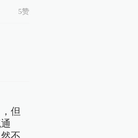
5赞
用，但
流通
当然不