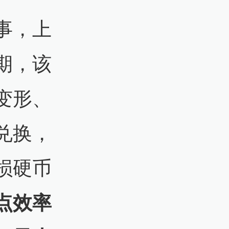
事，上
期，该
变形、
兑换，
损硬币
点效率