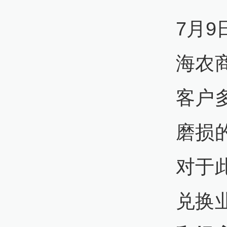
7月
海农
客户
磨损
对于
兑换