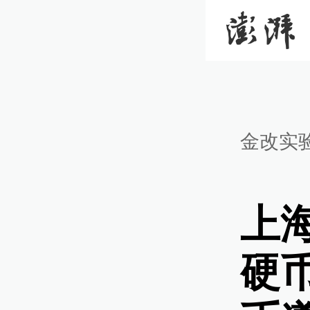
金改实
上
硬