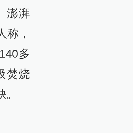
。澎湃
人称，
140多
圾焚烧
缺。