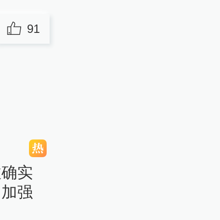
91
收确实
训加强