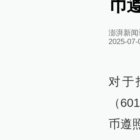
币
澎湃新闻
2025-07-
对于
（60
币遵