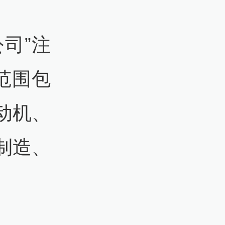
司”注
营范围包
动机、
制造、