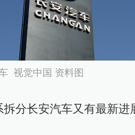
车 视觉中国 资料图
系拆分长安汽车又有最新进