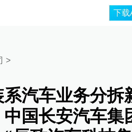
下载
司
>
装系汽车业务分拆
：中国长安汽车集