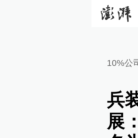
10%公
兵
展