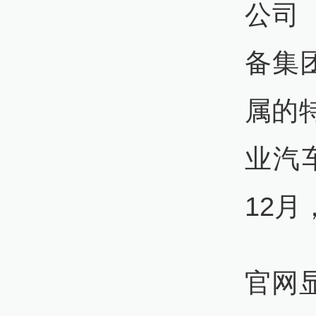
公司
备集
属的
业汽
12
官网