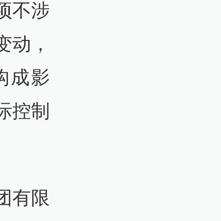
项不涉
变动，
构成影
际控制
团有限