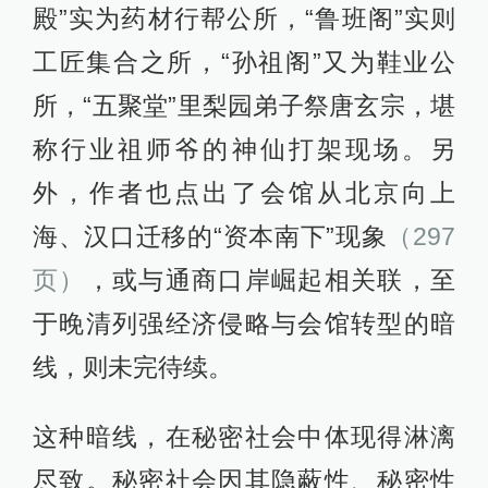
殿”实为药材行帮公所，“鲁班阁”实则
工匠集合之所，“孙祖阁”又为鞋业公
所，“五聚堂”里梨园弟子祭唐玄宗，堪
称行业祖师爷的神仙打架现场。另
外，作者也点出了会馆从北京向上
海、汉口迁移的“资本南下”现象
（297
页）
，或与通商口岸崛起相关联，至
于晚清列强经济侵略与会馆转型的暗
线，则未完待续。
这种暗线，在秘密社会中体现得淋漓
尽致。秘密社会因其隐蔽性、秘密性