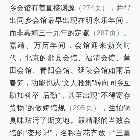
乡会馆有着直接渊源
（274页）
，并得
出同乡会馆最早出现在明永乐年间，
而非嘉靖三十九年的定谳
（287页）
。
嘉靖、万历年间，会馆迎来勃兴时
代，北京的歙县会馆、福清会馆、莆
田会馆、青阳会馆、延陵会馆如雨后
春笋，功能也从“文人雅集”转向同乡互
助加科举“后勤”，甚至出现“不得寄存
货物”的傲娇馆规
（295页）
，生怕铜
臭味玷污了斯文地。最精彩的当数会
馆的“变形记”，名称百花齐放：“三皇