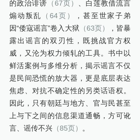
的政治诽谤
（67页）
、白莲教借流言
煽动叛乱
（64页）
，甚至世家子弟
因“倭寇谣言”卷入大狱
（63页）
，皆暴
露出谣言的双刃性，既挑战官方权
威，又沦为权力倾轧的工具。书中以
鲜活案例与多维分析，揭示谣言不仅
是民间恐慌的放大器，更是底层表达
焦虑、对抗不确定性的另类话语权。
因此，只有朝廷与地方、官与民甚至
上与下之间的信息渠道通畅，方可讹
言、谣传不兴
（85页）
。