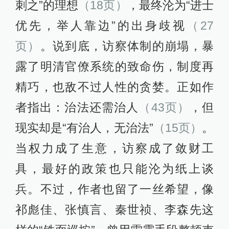
刺之”的理想
（18页）
，最终沦为“进士
优先，举人靠边”的出身歧视
（27
页）
。说到底，访察体制的崩塌，暴
露了明清官僚系统的致命伤，制度再
精巧，也敌不过人性的贪婪。正如作
者指出：治法还需治人
（43页）
，但
现实却是“有治人，无治法”
（15页）
。
当权力成了生意，访察成了敛财工
具，最好的政策也只能沦为纸上谈
兵。不过，作者也留了一丝希望，像
祁彪佳、张慎言、秦世祯、李森先这