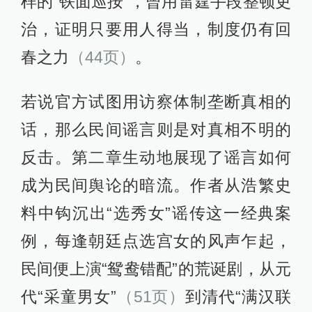
样的“铁面巡按”，曾用雷霆手段整顿吏
治，证明只要用人得当，制度仍有回
春之力
（44页）
。
若说官方试图用访察体制垄断真相的
话，那么民间谣言则是对真相不明的
反击。第二章生动地展现了谣言如何
成为民间舆论的暗流。作者从浩繁史
料中钩沉出“选秀女”谣传这一经典案
例，每逢朝廷点选宫女的风声乍起，
民间便上演“鸳鸯错配”的荒诞剧，从元
代“采童男女”
（51页）
到清代“满汉联