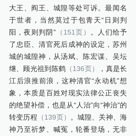
大王、阎王、城隍等处可诉。最闻名
于世者，当然莫过于包青天“日则判
阳，夜则判阴”
（151页）
。人们给予
了忠臣、清官死后成神的设定，苏州
城的城隍神，从汤斌、陈宏谋、吴坛
继、顾光祖到陈鹤
（136页）
，真是长
江后浪推前浪，这种清官“永动机”想
象，本质是百姓对现实法律公正丧失
的绝望补偿，也是从“人治”向“神治”的
转变历程
（139页）
。城隍、关神、海
神乃至祈梦、喊冤，轮番登场，无非