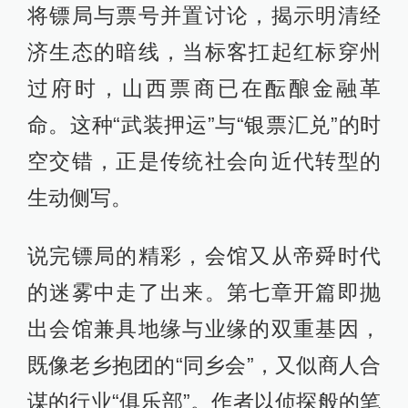
将镖局与票号并置讨论，揭示明清经
济生态的暗线，当标客扛起红标穿州
过府时，山西票商已在酝酿金融革
命。这种“武装押运”与“银票汇兑”的时
空交错，正是传统社会向近代转型的
生动侧写。
说完镖局的精彩，会馆又从帝舜时代
的迷雾中走了出来。第七章开篇即抛
出会馆兼具地缘与业缘的双重基因，
既像老乡抱团的“同乡会”，又似商人合
谋的行业“俱乐部”。作者以侦探般的笔