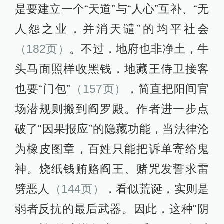
是要建立一个“天道”与“人心”互补、“无
人怨之业，并消天谴”的均平社会
（182页）
。不过，地府也非净土，牛
头马面照样收黑钱，地藏王侍卫接客
也要“门包”
（157页）
，简直把阳间官
场潜规则搬到阎罗殿。作者进一步点
破了“因果报应”的隐藏功能，当法律沦
为橡皮图章，百姓只能把诉单寄给鬼
神。烧纸钱贿赂阎王、赌咒发誓求雷
劈恶人
（144页）
，看似荒诞，实则是
弱者反抗的最后武器。因此，这种“阴