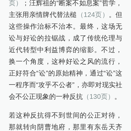
页）
；汪辉祖的“断案不如息案”哲学，
主张用亲情牌代替法槌
（124页）
。但
这些操作治标不治本。最终，这场无
讼与好讼的拉锯战，成了传统伦理与
近代转型中利益博弈的缩影。不过，
换一个角度，这种好讼之风的流行，
正好符合“讼”的原始精神，通过“讼”这
一程序而“攻乎不公者”，亦即对现实社
会不公正现象的一种反抗
（130页）
。
若这种反抗得不到世间的公正对待，
那就转向阴曹地府，那里有东岳天齐