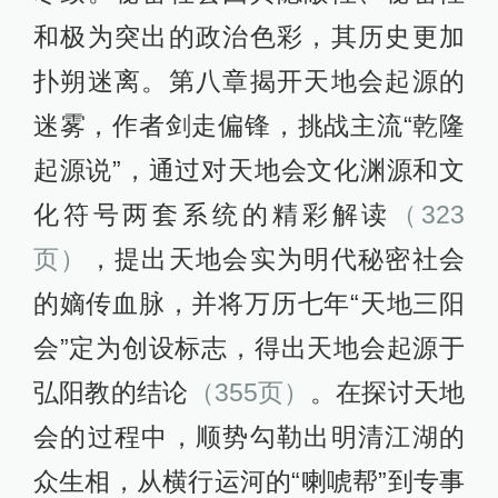
和极为突出的政治色彩，其历史更加
扑朔迷离。第八章揭开天地会起源的
迷雾，作者剑走偏锋，挑战主流“乾隆
起源说”，通过对天地会文化渊源和文
化符号两套系统的精彩解读
（323
页）
，提出天地会实为明代秘密社会
的嫡传血脉，并将万历七年“天地三阳
会”定为创设标志，得出天地会起源于
弘阳教的结论
（355页）
。在探讨天地
会的过程中，顺势勾勒出明清江湖的
众生相，从横行运河的“喇唬帮”到专事