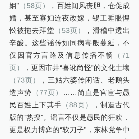
姻”
（58页）
，百姓闻风丧胆，仓促成
婚，甚至寡妇连夜改嫁，锡工睡眼惺
忪被拖去拜堂
（53页）
，滑稽中透出
辛酸。这些谣传如同病毒般蔓延，不
仅因官方言路及信息传播不畅
（71
页）
，更因市井“喜讹尚怪”的文化土壤
（73页）
，三姑六婆传闲话、老鹅头
造声势
（77页）
……简直是官宦与愚
民百姓上下其手
（88页）
，制造古代
版的“热搜”。谣言不仅是愚民的狂欢，
更是权力博弈的“软刀子”，东林党争中