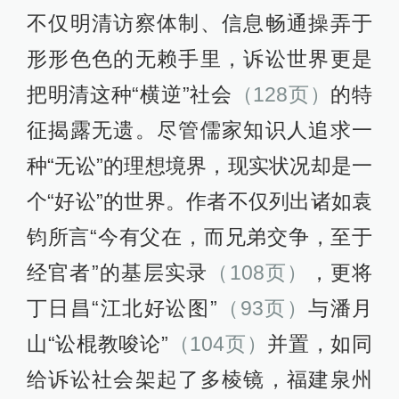
不仅明清访察体制、信息畅通操弄于
形形色色的无赖手里，诉讼世界更是
把明清这种“横逆”社会
（128页）
的特
征揭露无遗。尽管儒家知识人追求一
种“无讼”的理想境界，现实状况却是一
个“好讼”的世界。作者不仅列出诸如袁
钧所言“今有父在，而兄弟交争，至于
经官者”的基层实录
（108页）
，更将
丁日昌“江北好讼图”
（93页）
与潘月
山“讼棍教唆论”
（104页）
并置，如同
给诉讼社会架起了多棱镜，福建泉州