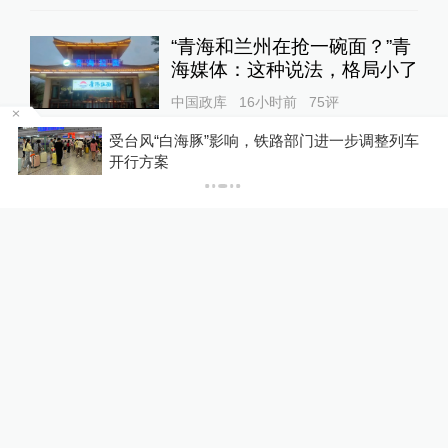
“青海和兰州在抢一碗面？”青
海媒体：这种说法，格局小了
中国政库
16小时前
75
评
级
受台风“白海豚”影响，铁路部门进一步调整列车
开行方案
美上诉法院叫停白宫宴会厅施
工，特朗普怒了：国家耻辱！
00:34
World湃
21小时前
53
评
男子在微信家长群里煽动孤立
孩子同学被法院判赔
一号专案
22小时前
40
评