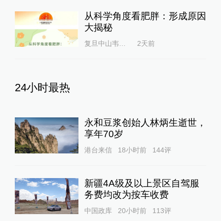
从科学角度看肥胖：形成原因
大揭秘
复旦中山韦素兰
2天前
24小时最热
永和豆浆创始人林炳生逝世，
享年70岁
港台来信
18小时前
144
评
新疆4A级及以上景区自驾服
务费均改为按车收费
中国政库
20小时前
113
评