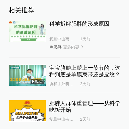
相关推荐
科学拆解肥胖的形成原因
复旦中山韦素兰
1天前
更多内容
肥胖
宝宝胳膊上腿上一节节的，这
种到底是羊膜束带还是皮纹？
02:07
协和手外科陈江海
2天前
肥胖人群体重管理——从科学
吃饭开始
复旦中山韦素兰
2天前