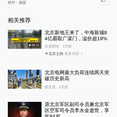
校对：
施鋆
相关推荐
北京新地王来了，中海新城8
4亿霸取广渠门，溢价超19%
00:14
乐居财经
3天前
更多内容
北京土拍
北京电网最大负荷连续两天突
破历史新高
能见度
2天前
原北京军区副司令员兼北京军
区空军司令员李永金逝世，享
年84岁