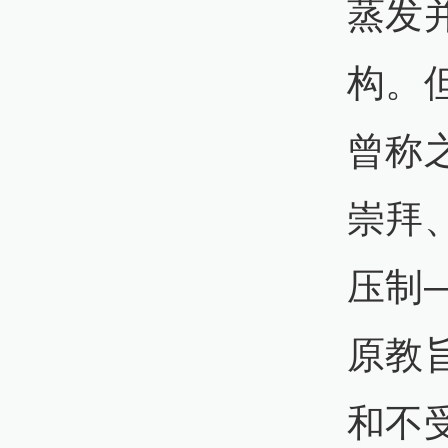
蒸发
构。
曾称
崇拜
压制
原教
和不