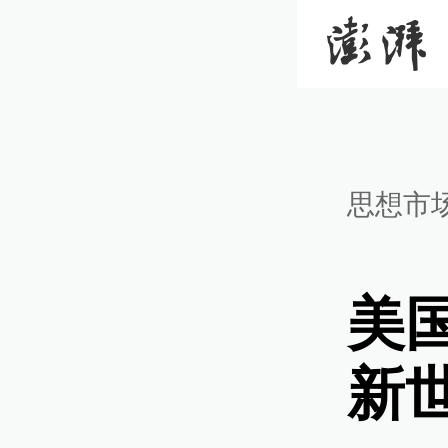
思想市
美
新