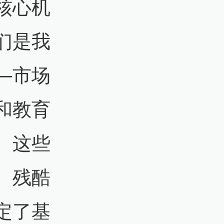
核心机
们是我
—市场
和教育
。这些
、残酷
定了基