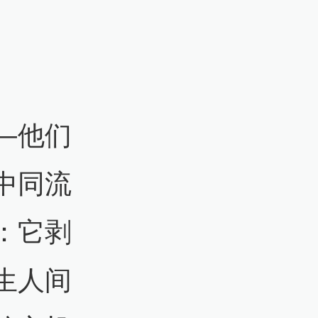
—他们
中同流
：它剥
生人间