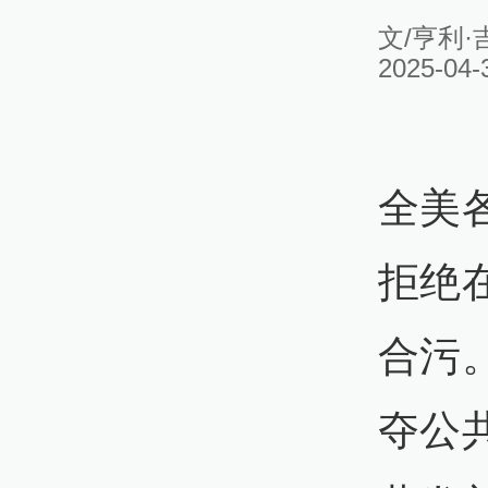
文/亨利·吉
2025-04-
全美
拒绝
合污
夺公