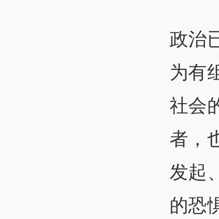
政治
为有
社会
者，
发起
的恐