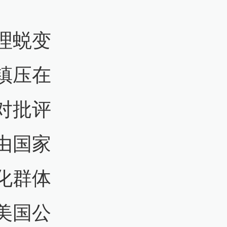
理蜕变
镇压在
对批评
由国家
化群体
美国公