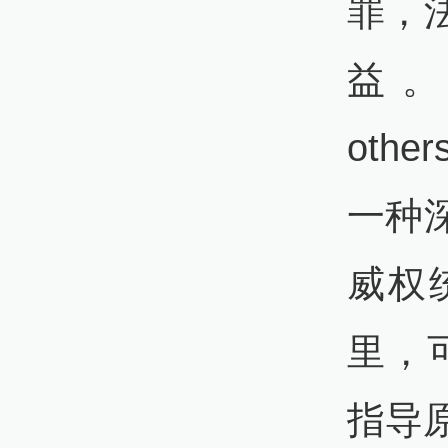
罪，
益。
oth
一种
威权
里，可弃
指导