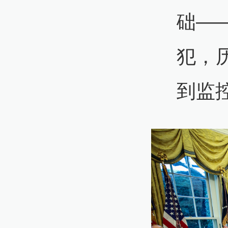
础—
犯，
到监