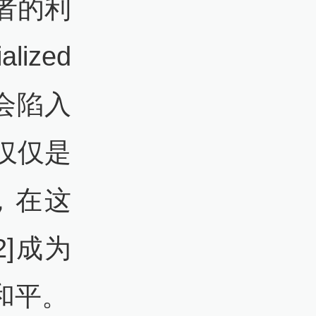
者的利
zed
社会陷入
仅仅是
，在这
[2]成为
和平。