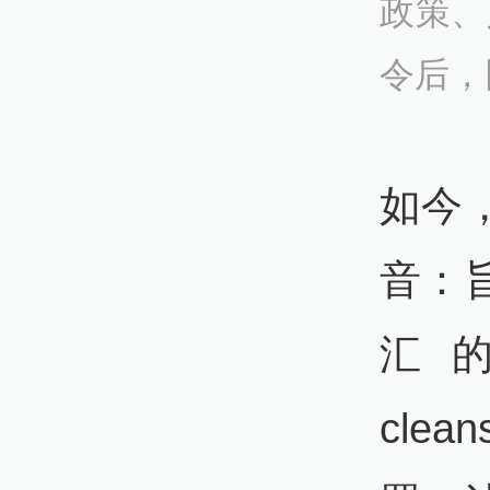
政策、
令后，
如今
音：
汇的
cle