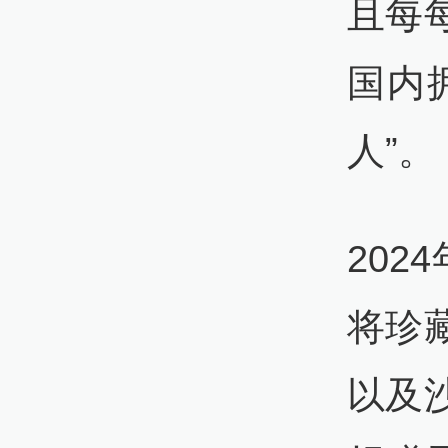
且每
国内
人”。
20
将珍
以及