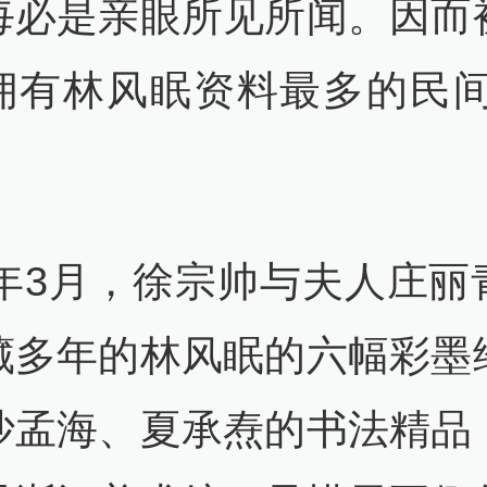
每必是亲眼所见所闻。因而
拥有林风眠资料最多的民间
24年3月，徐宗帅与夫人庄丽
藏多年的林风眠的六幅彩墨
沙孟海、夏承焘的书法精品