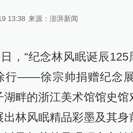
19 13:38
来源：
澎湃新闻
9日，“纪念林风眠诞辰12
徐行——徐宗帅捐赠纪念展
子湖畔的浙江美术馆馆史馆
展出林风眠精品彩墨及其身