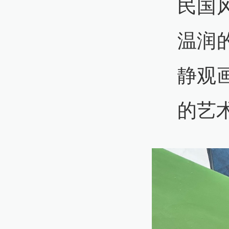
民国
温润
静观
的艺