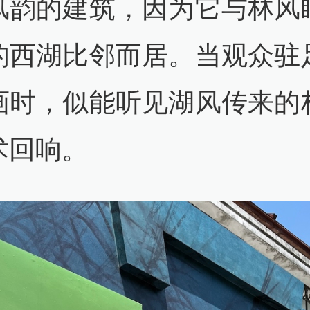
风韵的建筑，因为它与林风
的西湖比邻而居。当观众驻
画时，似能听见湖风传来的
术回响。