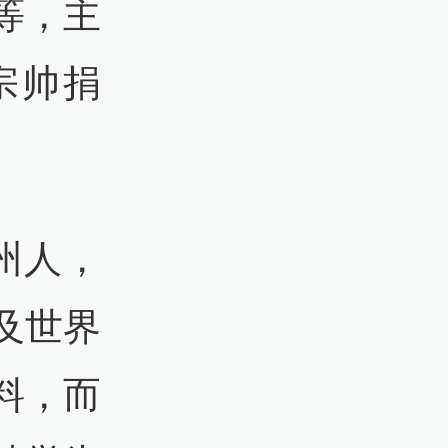
等，主
宗帅捐
温州人，
及世界
料，而