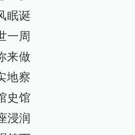
风眠诞
世一周
你来做
实地察
馆史馆
座浸润