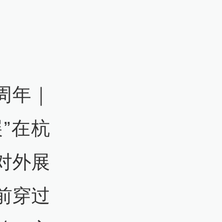
5周年｜
”在杭
对外展
前穿过