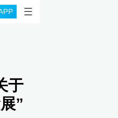
APP
关于
展”