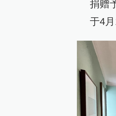
捐赠
于4月