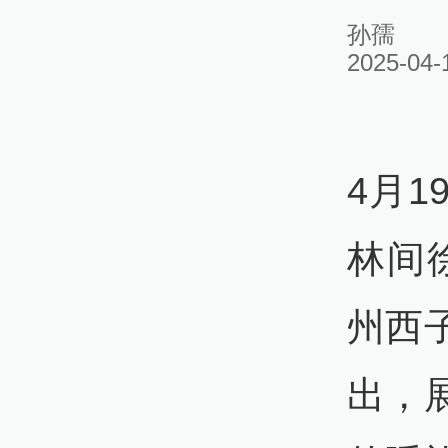
孙孺
2025-04-
4月1
林间
州西
出，