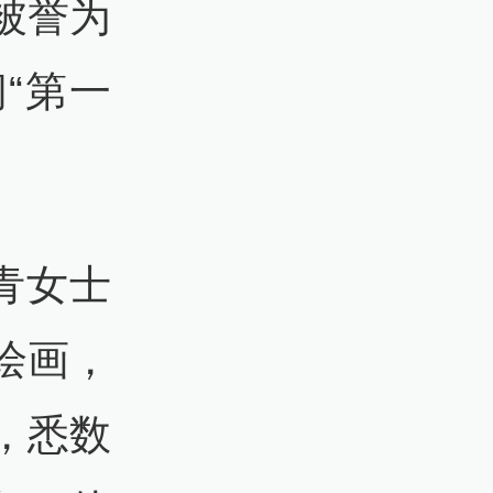
被誉为
“第一
青女士
绘画，
，悉数