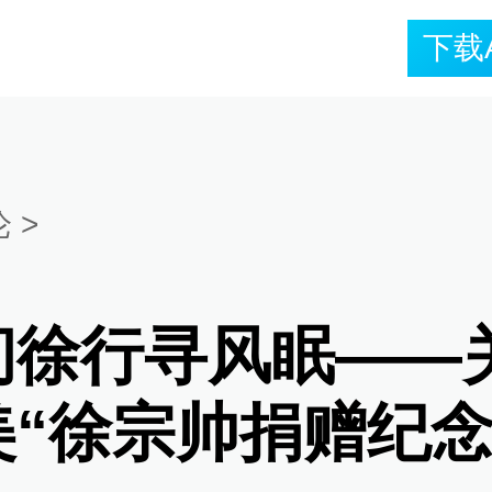
下载
论
>
间徐行寻风眠——
美“徐宗帅捐赠纪念