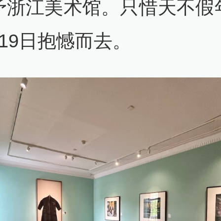
予浙江美术馆。只惜天不假
19日抱憾而去。