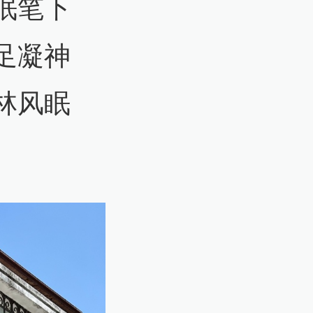
眠笔下
足凝神
林风眠