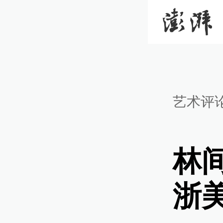
艺术评
林
浙