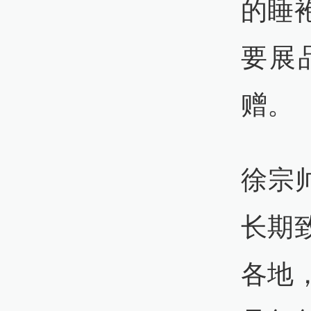
的睡
要展
赠。
徐宗帅
长期
各地