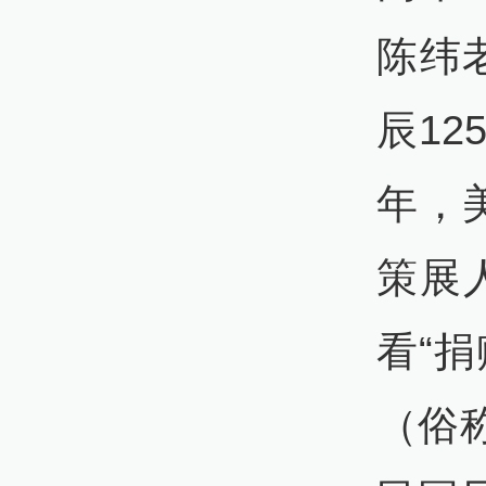
陈纬
辰1
年，
策展
看“
（俗