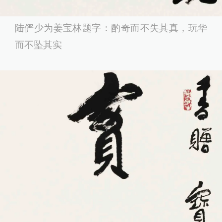
陆俨少为姜宝林题字：酌奇而不失其真，玩华
而不坠其实