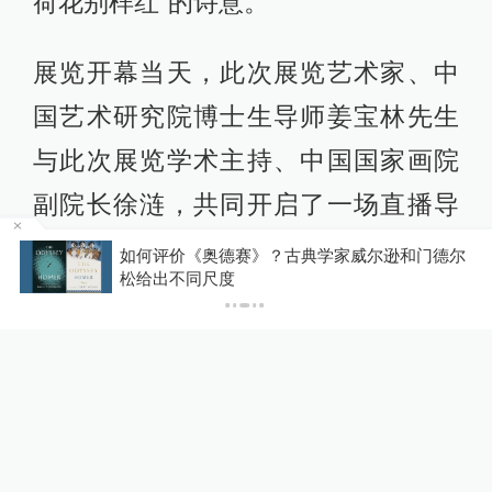
荷花别样红”的诗意。
展览开幕当天，此次展览艺术家、中
国艺术研究院博士生导师姜宝林先生
与此次展览学术主持、中国国家画院
副院长徐涟，共同开启了一场直播导
览。他们带领观众在线上“漫步”展厅，
公
如何评价《奥德赛》？古典学家威尔逊和门德尔
松给出不同尺度
深入解析每件作品背后的故事与独特
艺术风格。