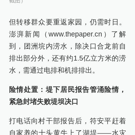
截图）
但转移群众要重返家园，仍需时日。
澎湃新闻（www.thepaper.cn）了解
到，团洲垸内涝水，除决口合龙前自
排出部分外，还有约1.5亿立方米的涝
水，需通过电排和机排排出。
险情处置：堤下居民报告管涌险情，
紧急封堵失败堤坝决口
打电话向村干部报告后，符安平赶着
自家养的十头黄牛上了湖堤——水灾