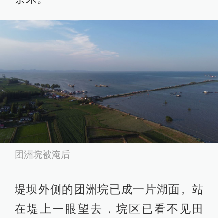
团洲垸被淹后
堤坝外侧的团洲垸已成一片湖面。站
在堤上一眼望去，垸区已看不见田