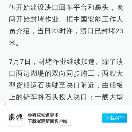
伍开始建设决口回车平台和裹头，晚
间开始封堵作业。据中国安能工作人
员介绍，当日23时许，溃口已封堵23
米。
7月7日，封堵作业继续加速。除了溃
口两边湖堤的双向同步施工，两艘大
型货船运石块驶至决口附近，由船板
上的铲车将石头投入决口；一艘大型
自卸驳船也驶至决口另一侧，利用传
主
你有权知道更多
下载APP
输皮带，从高空向决口抛投砂料；相
下载澎湃新闻客户端