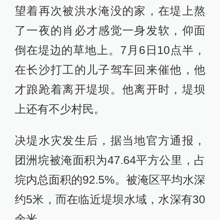
望着再次被洪水淹没的家，在堤上熬
了一夜的肖必才感觉一身发软，仰面
倒在堤边的草地上。7月6日10点半，
在长沙打工的儿子驾车回来催他，他
才踉跄着离开堤坝。他离开时，堤坝
上还有不少村民。
决堤水灾发生后，据当地官方通报，
团洲垸被淹面积为47.64平方公里，占
垸内总面积的92.5%。被淹区平均水深
约5米，而在临近堤坝水域，水深有30
余米。