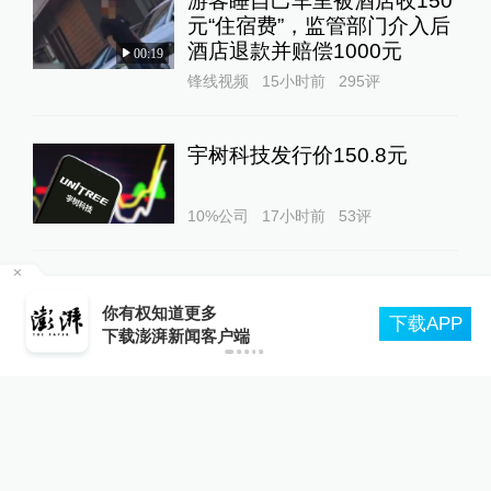
游客睡自己车里被酒店收150
元“住宿费”，监管部门介入后
酒店退款并赔偿1000元
00:19
锋线视频
15小时前
295
评
宇树科技发行价150.8元
10%公司
17小时前
53
评
我国编制完成新版全月地质图
观
你有权知道更多
下载APP
下载澎湃新闻客户端
国防聚焦
23小时前
69
评
马上评｜青海拉面告别“兰州
拉面”，借来的IP终要还
澎湃评论
20小时前
47
评