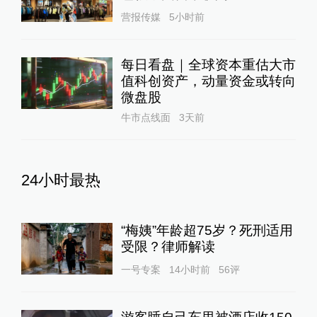
营报传媒
5小时前
每日看盘｜全球资本重估大市
值科创资产，动量资金或转向
微盘股
牛市点线面
3天前
24小时最热
“梅姨”年龄超75岁？死刑适用
受限？律师解读
一号专案
14小时前
56
评