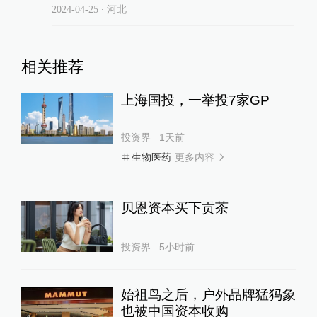
2024-04-25
∙ 河北
相关推荐
上海国投，一举投7家GP
投资界
1天前
更多内容
生物医药
贝恩资本买下贡茶
投资界
5小时前
始祖鸟之后，户外品牌猛犸象
也被中国资本收购