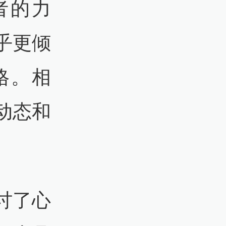
与跑者的力
乎更倾
格。相
动态和
讨了心