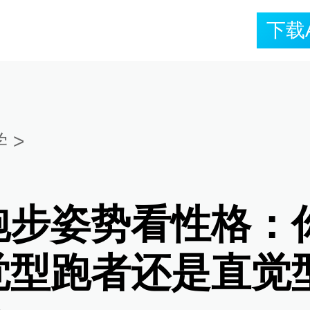
下载
学
>
跑步姿势看性格：
觉型跑者还是直觉