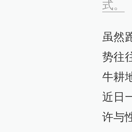
式。
虽然
势往
牛耕
近日
许与