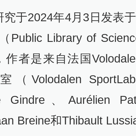
究于2024年4月3日发表于
（Public Library of Scie
作者是来自法国Volodal
（Volodalen SportL
lle Gindre、Aurélien P
aan Breine和Thibault Luss