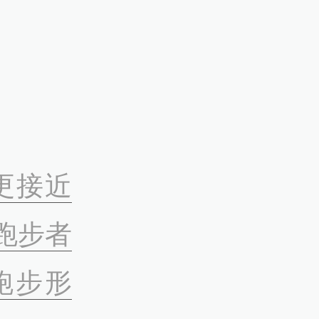
更接近
跑步者
跑步形