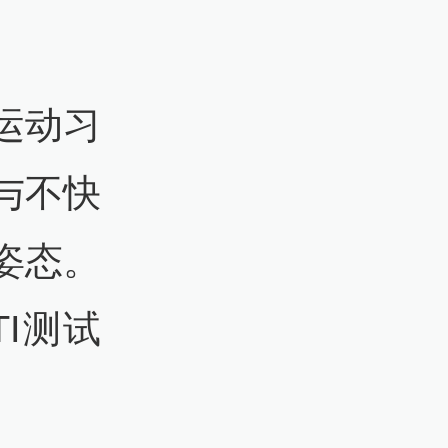
运动习
与不快
姿态。
I测试