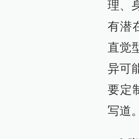
理、
有潜
直觉
异可
要定
写道