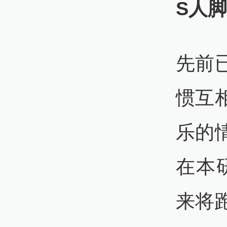
S人
先前
惯互
乐的
在本
来将