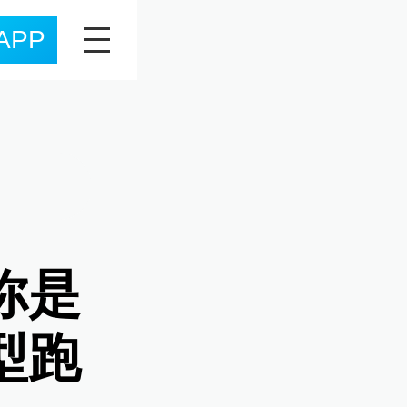
APP
你是
型跑