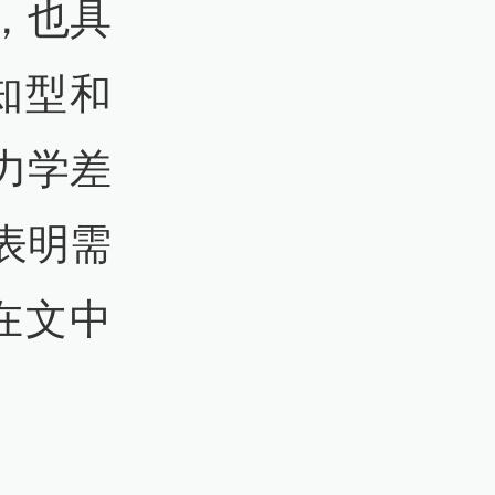
，也具
知型和
力学差
表明需
在文中