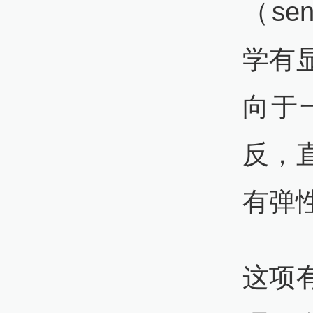
（sen
学有
向于
反，
有弹
这项