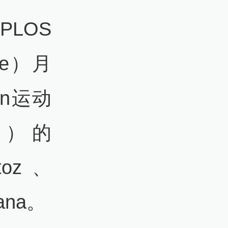
PLOS
nce）月
en运动
ab）的
atoz、
iana。