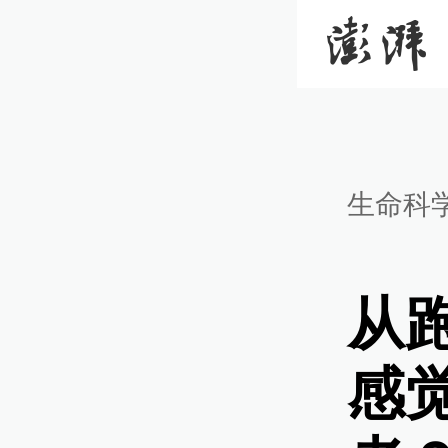
生命科
从
感