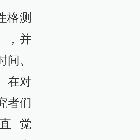
性格测
），并
时间、
。在对
究者们
/直觉