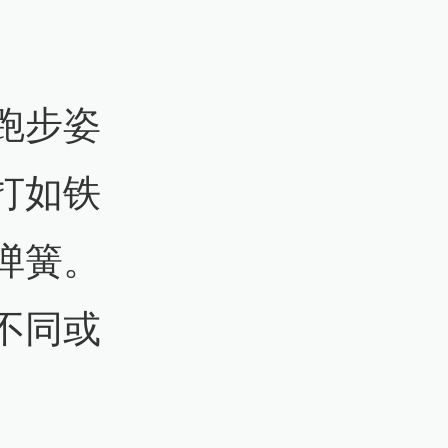
跑步姿
打如铁
弹簧。
不同或