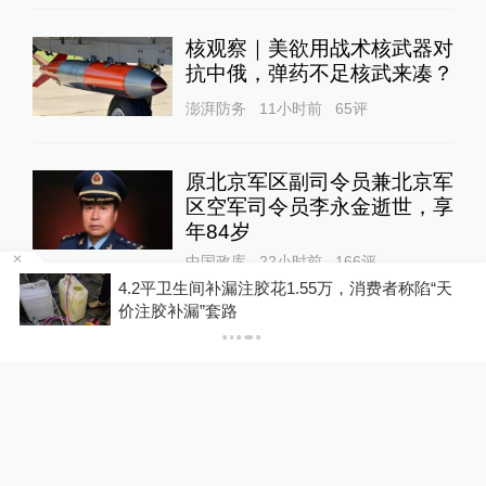
核观察｜美欲用战术核武器对
抗中俄，弹药不足核武来凑？
澎湃防务
11小时前
65
评
原北京军区副司令员兼北京军
区空军司令员李永金逝世，享
年84岁
中国政库
22小时前
166
评
“天
数学家张寿武：AI的问题不是用不用的问题，而
是怎么用、如何监管
关于澎湃
|
联系我们
|
法律声明
|
澎湃广告
©2014~
2026
上海东方报业有限公司