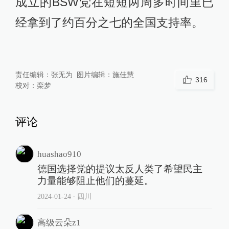
成立的BSW党在短短两周多时间里已
经拿到了约百分之七的全国支持率。
责任编辑：
张无为
图片编辑：
施佳慧
316
校对：
栾梦
评论
huashao910
德国选择党的提议太反人类了希望民主
力量能够阻止他们的蔓延。
2024-01-24
∙ 四川
高级云朵z1