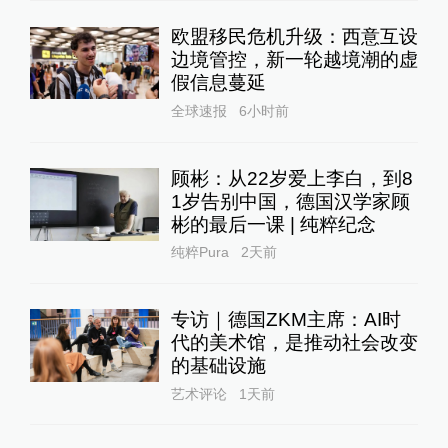
欧盟移民危机升级：西意互设
边境管控，新一轮越境潮的虚
假信息蔓延
全球速报
6小时前
顾彬：从22岁爱上李白，到8
1岁告别中国，德国汉学家顾
彬的最后一课 | 纯粹纪念
纯粹Pura
2天前
专访｜德国ZKM主席：AI时
代的美术馆，是推动社会改变
的基础设施
艺术评论
1天前