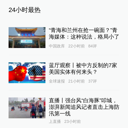
24小时最热
“青海和兰州在抢一碗面？”青
海媒体：这种说法，格局小了
中国政库
22小时前
84
评
蓝厅观察丨被中方反制的7家
美国实体有何来头？
全球速报
21小时前
37
评
直播丨强台风“白海豚”叩城，
澎湃新闻追风记者直击上海防
汛第一线
直播
上直播
23小时前