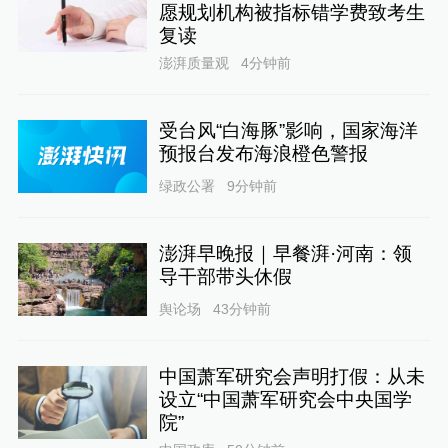
愿规划机构被指标错学费致考生
复读
澎湃质量观
4分钟前
受台风“白海豚”影响，国家海洋
预报台发布海浪橙色警报
绿政公署
9分钟前
澎湃早晚报｜早餐湃·河南：领
导干部带头休假
舆论场
43分钟前
中国萧军研究会声明打假：从未
设立“中国萧军研究会中央国学
院”