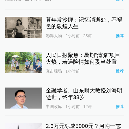
暮年常沙娜：记忆消逝处，不褪
色的敦煌人生
澎湃人物
2小时前
25
评
推荐
人民日报聚焦：暑期“清凉”项目
火热，若遇险情如何妥当处置
直击现场
1小时前
推荐
金融学者、山东财大教授刘海明
逝世，终年38岁
中国政库
1小时前
12
评
推荐
2.6万元标成5000元？河南一志