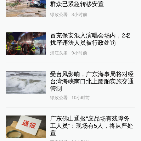
群众已紧急转移安置
绿政公署
8小时前
冒充保安混入演唱会场内，2名
扰序违法人员被行政处罚
浦江头条
9小时前
受台风影响，广东海事局将对经
台湾海峡南口北上船舶实施交通
管制
绿政公署
10小时前
广东佛山通报“废品场有残障务
工人员”：现场有5人，将从严处
置