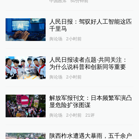
中国政库
50分钟前
人民日报：驾驭好人工智能这匹
千里马
舆论场
2小时前
人民日报读者点题·共同关注：
为什么说科普和创新同等重要
舆论场
2小时前
解放军报刊文：日本频繁军演凸
显危险扩张图谋
舆论场
2小时前
21
评
陕西柞水遭遇大暴雨，五千余户