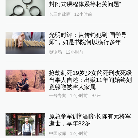
封闭式课程体系等相关问题”
长三角政商
12小时前
光明时评：从传销犯到“国学导
师”，如是书院何以横行多年
舆论场
12小时前
抢劫刺死19岁少女的死刑改死缓
当事人自述：出狱11年间始终刻
意躲避被害人家属
一号专案
12小时前
97
评
原总参军训部副部长陈有元将军
逝世，享年82岁
中国政库
12小时前