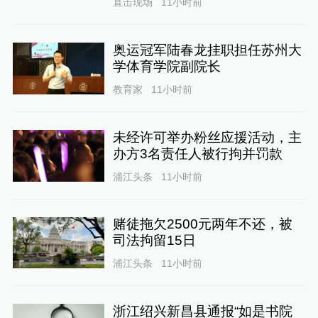
直击现场
11小时前
奥运冠军陆春龙挂职担任苏州大
学体育学院副院长
教育家
11小时前
未经许可举办粉丝应援活动，主
办方3名责任人被行拘并罚款
浦江头条
11小时前
赌徒拖欠2500元两年不还，被
司法拘留15日
浦江头条
11小时前
浙江绍兴新昌县通报“如是书院