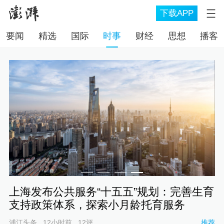
下载APP
要闻
精选
国际
时事
财经
思想
播客
除
上海发布公共服务“十五五”规划：完善生育
支持政策体系，探索小月龄托育服务
推荐
浦江头条
12小时前
12
评
推荐
财