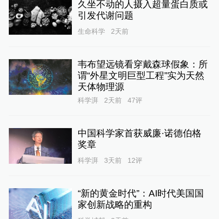
久坐不动的人摄入超量蛋白质或
引发代谢问题
生命科学
2天前
韦布望远镜看穿戴森球假象：所
谓“外星文明巨型工程”实为天然
天体物理源
科学湃
2天前
47
评
中国科学家首获威廉·诺德伯格
奖章
科学湃
3天前
12
评
“新的黄金时代”：AI时代美国国
家创新战略的重构