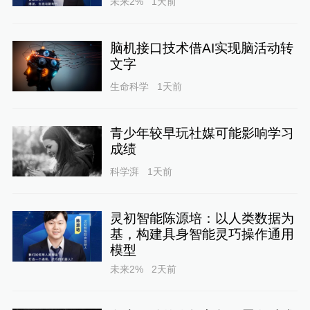
未来2%
1天前
脑机接口技术借AI实现脑活动转
文字
生命科学
1天前
青少年较早玩社媒可能影响学习
成绩
科学湃
1天前
灵初智能陈源培：以人类数据为
基，构建具身智能灵巧操作通用
模型
未来2%
2天前