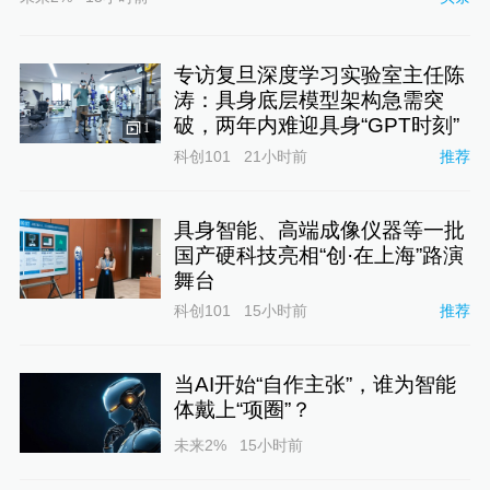
专访复旦深度学习实验室主任陈
涛：具身底层模型架构急需突
破，两年内难迎具身“GPT时刻”
1
科创101
21小时前
推荐
具身智能、高端成像仪器等一批
国产硬科技亮相“创·在上海”路演
舞台
科创101
15小时前
推荐
当AI开始“自作主张”，谁为智能
体戴上“项圈”？
未来2%
15小时前