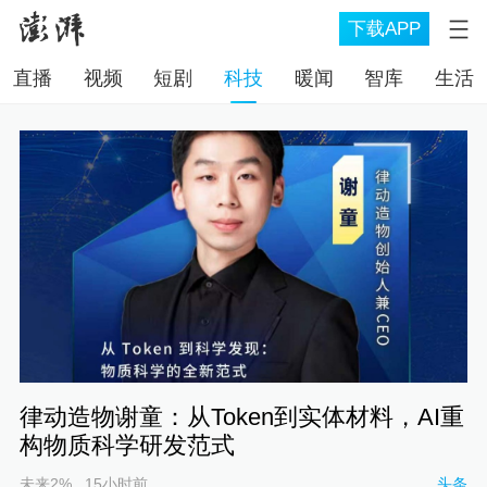
下载APP
直播
视频
短剧
科技
暖闻
智库
生活
律动造物谢童：从Token到实体材料，AI重
构物质科学研发范式
未来2%
15小时前
头条