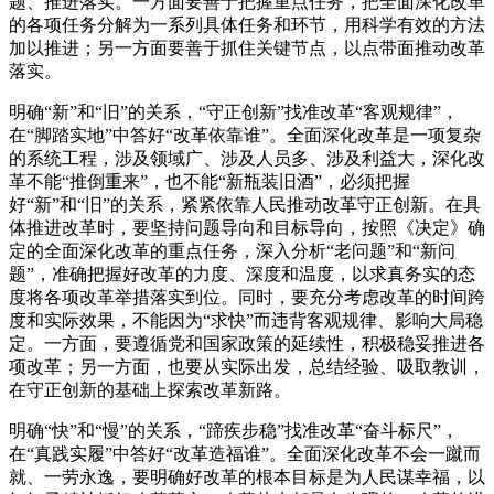
题、推进落实。一方面要善于把握重点任务，把全面深化改革
的各项任务分解为一系列具体任务和环节，用科学有效的方法
加以推进；另一方面要善于抓住关键节点，以点带面推动改革
落实。
明确“新”和“旧”的关系，“守正创新”找准改革“客观规律”，
在“脚踏实地”中答好“改革依靠谁”。全面深化改革是一项复杂
的系统工程，涉及领域广、涉及人员多、涉及利益大，深化改
革不能“推倒重来”，也不能“新瓶装旧酒”，必须把握
好“新”和“旧”的关系，紧紧依靠人民推动改革守正创新。在具
体推进改革时，要坚持问题导向和目标导向，按照《决定》确
定的全面深化改革的重点任务，深入分析“老问题”和“新问
题”，准确把握好改革的力度、深度和温度，以求真务实的态
度将各项改革举措落实到位。同时，要充分考虑改革的时间跨
度和实际效果，不能因为“求快”而违背客观规律、影响大局稳
定。一方面，要遵循党和国家政策的延续性，积极稳妥推进各
项改革；另一方面，也要从实际出发，总结经验、吸取教训，
在守正创新的基础上探索改革新路。
明确“快”和“慢”的关系，“蹄疾步稳”找准改革“奋斗标尺”，
在“真践实履”中答好“改革造福谁”。全面深化改革不会一蹴而
就、一劳永逸，要明确好改革的根本目标是为人民谋幸福，以