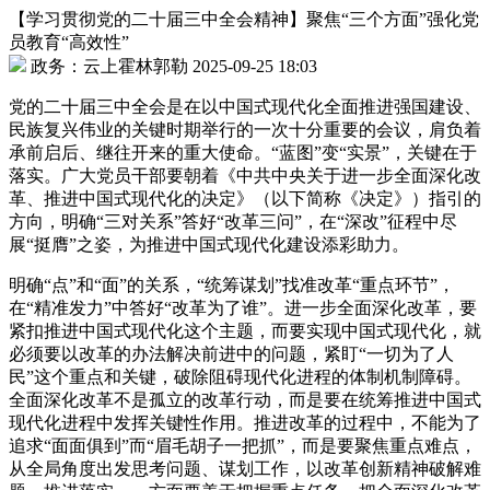
【学习贯彻党的二十届三中全会精神】聚焦“三个方面”强化党
员教育“高效性”
政务：云上霍林郭勒 2025-09-25 18:03
党的二十届三中全会是在以中国式现代化全面推进强国建设、
民族复兴伟业的关键时期举行的一次十分重要的会议，肩负着
承前启后、继往开来的重大使命。“蓝图”变“实景”，关键在于
落实。广大党员干部要朝着《中共中央关于进一步全面深化改
革、推进中国式现代化的决定》（以下简称《决定》）指引的
方向，明确“三对关系”答好“改革三问”，在“深改”征程中尽
展“挺膺”之姿，为推进中国式现代化建设添彩助力。
明确“点”和“面”的关系，“统筹谋划”找准改革“重点环节”，
在“精准发力”中答好“改革为了谁”。进一步全面深化改革，要
紧扣推进中国式现代化这个主题，而要实现中国式现代化，就
必须要以改革的办法解决前进中的问题，紧盯“一切为了人
民”这个重点和关键，破除阻碍现代化进程的体制机制障碍。
全面深化改革不是孤立的改革行动，而是要在统筹推进中国式
现代化进程中发挥关键性作用。推进改革的过程中，不能为了
追求“面面俱到”而“眉毛胡子一把抓”，而是要聚焦重点难点，
从全局角度出发思考问题、谋划工作，以改革创新精神破解难