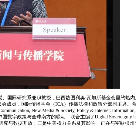
兼职教授，巴西热图利奥·瓦加斯基金会里约热内卢法学院（FGV Law S
IRC委员会成员，国际传播学会（ICA）传播法律和政策分部副主
dia & Society, Policy & Internet, Information, Communica
联合主编了Digital Sovereignty in the BRICS Count
开放；三是中美权力关系及其影响，正在与密歇根州立大学出版社合作编辑“US