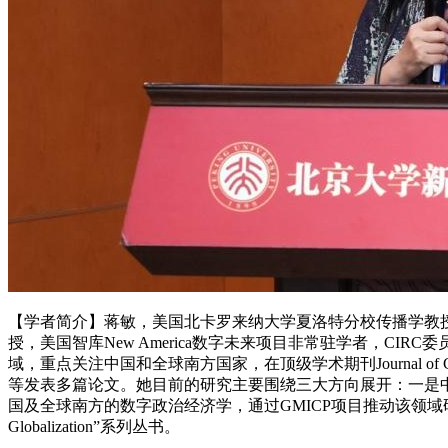
【学者简介】蒋敏，美国北卡罗来纳大学夏洛特分校传播学教授、国际研究系
授，美国智库New America数字未来项目非常驻学者，C
域，重点关注中国和全球南方国家，在顶级学术期刊Journal of Communication, New Me
等发表多篇论文。她目前的研究主要围绕三大方向展开：一是中国数字政策与全球南方的联动，
国及全球南方的数字政治经济学，通过GMICP项目推动该领域研究与数据
Globalization”系列丛书。