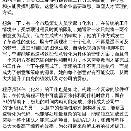
AI的辅助，这类员工能够打破传统工作方式的限制，将创意
和技能发挥到极致。这意味着企业需要重思、重塑人才管理的
方式。
想象一下，有一个市场策划人员李娜（化名）。在传统的工作
情境中，受烦琐过程及时间的限制，她通常一次只能将一两个
创意变为现实。但在生成式AI的辅助下，她的工作方式发生
了革命性的变化。脑海中涌现出二十个创意，不再是遥不可及
的梦想。通过AI辅助的图像生成、自动化视频剪辑和脚本撰
写，李娜能够迅速将这些创意转化为具体的营销方案，而且每
一个营销方案都充满创新性和吸引力，本来需要数周才能完成
的工作在一个下午便完成了。李娜的工作不再只是执行，而是
成为了创意和策略的源泉。她的每个创意都有可能实现，从而
大大提升了自身的绩效以及对公司的贡献。
程序员张伟（化名）的工作也是如此。构建一个复杂的软件框
架，在传统编程环境中可能需要张伟和同伴耗时数月，而在
AI的帮助下，极短的时间内就可能完成。张伟成为公司中
的“超级程序员”， 头脑中的创新性软件架构和算法，能够迅
速转化为代码。他能够处理最复杂的项目，能够独立完成过去
需要一整个团队才能完成的项目。借助AI之力，张伟等程序
员大大提高了编程的效率，为公司带来前所未有的技术提升。