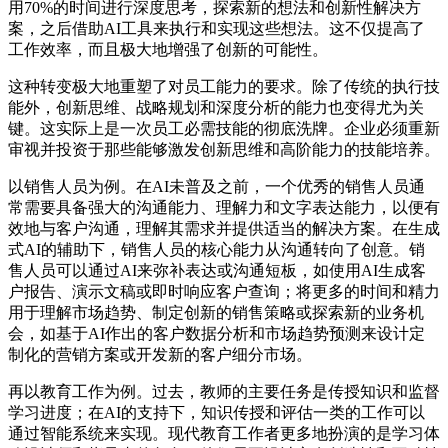
用70%的时间进行深度思考，探索新的想法和创新性解决方
案，之后借助AI工具来执行和实现这些想法。这不仅提高了
工作效率，而且极大地增强了创新的可能性。
这种转变极大地重塑了对员工能力的要求。除了传统的执行技
能外，创新思维、战略规划和深度分析的能力也变得尤为关
键。这实际上是一次员工必需技能的彻底洗牌。企业必须重新
审视并投资于那些能够激发创新思维和高阶能力的技能培养。
以销售人员为例。在AI未普及之前，一个优秀的销售人员通
常需要具备强大的沟通能力、理解力和文字表达能力，以便有
效地与客户沟通，理解其需求并提供适当的解决方案。在生成
式AI的辅助下，销售人员的核心能力从沟通转向了创意。销
售人员可以通过AI来弥补表达或沟通短板，如使用AI生成客
户报告、演示文稿或即时响应客户查询；将更多的时间和精力
用于理解市场趋势、制定创新的销售策略或探索新的业务机
会，如基于AI作出的客户数据分析和市场趋势预测来设计定
制化的营销方案或开发新的客户细分市场。
再以教育工作为例。过去，教师的主要任务是传授知识和监督
学习进度；在AI的支持下，知识传授和评估一类的工作可以
通过智能系统来实现。现代教育工作者更多地扮演的是学习体