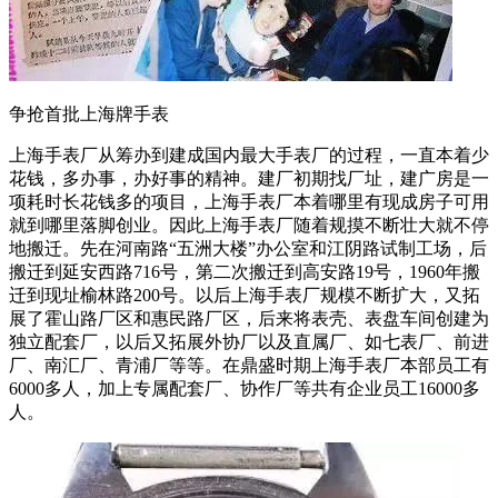
争抢首批上海牌手表
上海手表厂从筹办到建成国内最大手表厂的过程，一直本着少
花钱，多办事，办好事的精神。建厂初期找厂址，建广房是一
项耗时长花钱多的项目，上海手表厂本着哪里有现成房子可用
就到哪里落脚创业。因此上海手表厂随着规摸不断壮大就不停
地搬迁。先在河南路“五洲大楼”办公室和江阴路试制工场，后
搬迁到延安西路716号，第二次搬迁到高安路19号，1960年搬
迁到现址榆林路200号。以后上海手表厂规模不断扩大，又拓
展了霍山路厂区和惠民路厂区，后来将表壳、表盘车间创建为
独立配套厂，以后又拓展外协厂以及直属厂、如七表厂、前进
厂、南汇厂、青浦厂等等。在鼎盛时期上海手表厂本部员工有
6000多人，加上专属配套厂、协作厂等共有企业员工16000多
人。