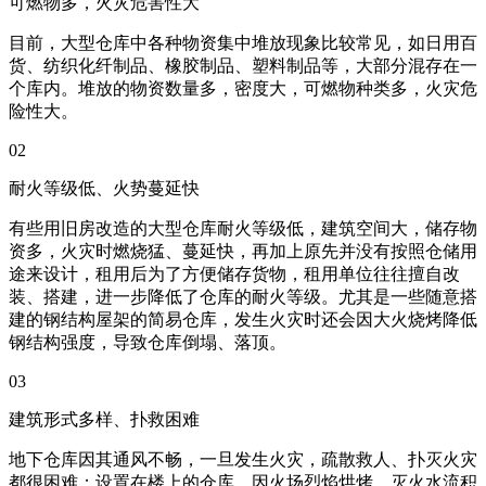
可燃物多，火灾危害性大
目前，大型仓库中各种物资集中堆放现象比较常见，如日用百
货、纺织化纤制品、橡胶制品、塑料制品等，大部分混存在一
个库内。堆放的物资数量多，密度大，可燃物种类多，火灾危
险性大。
02
耐火等级低、火势蔓延快
有些用旧房改造的大型仓库耐火等级低，建筑空间大，储存物
资多，火灾时燃烧猛、蔓延快，再加上原先并没有按照仓储用
途来设计，租用后为了方便储存货物，租用单位往往擅自改
装、搭建，进一步降低了仓库的耐火等级。尤其是一些随意搭
建的钢结构屋架的简易仓库，发生火灾时还会因大火烧烤降低
钢结构强度，导致仓库倒塌、落顶。
03
建筑形式多样、扑救困难
地下仓库因其通风不畅，一旦发生火灾，疏散救人、扑灭火灾
都很困难；设置在楼上的仓库，因火场烈焰烘烤，灭火水流积