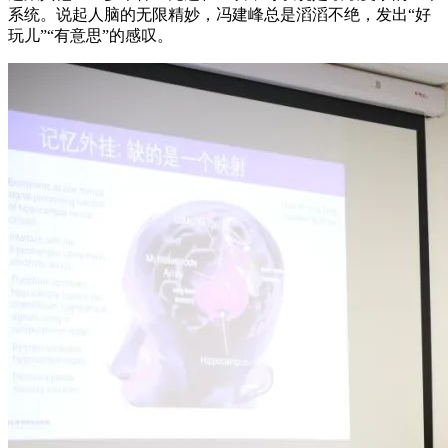
系统。说起人脑的无限精妙，冯建峰总是滔滔不绝，发出“好
玩儿”“有意思”的感叹。