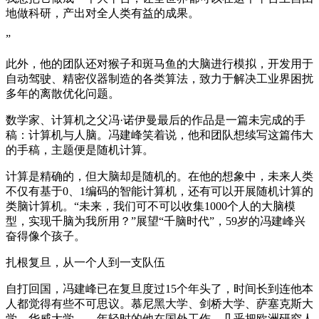
地做科研，产出对全人类有益的成果。
”
此外，他的团队还对猴子和斑马鱼的大脑进行模拟，开发用于
自动驾驶、精密仪器制造的各类算法，致力于解决工业界困扰
多年的离散优化问题。
数学家、计算机之父冯·诺伊曼最后的作品是一篇未完成的手
稿：计算机与人脑。冯建峰笑着说，他和团队想续写这篇伟大
的手稿，主题便是随机计算。
计算是精确的，但大脑却是随机的。在他的想象中，未来人类
不仅有基于0、1编码的智能计算机，还有可以开展随机计算的
类脑计算机。“未来，我们可不可以收集1000个人的大脑模
型，实现千脑为我所用？”展望“千脑时代”，59岁的冯建峰兴
奋得像个孩子。
扎根复旦，从一个人到一支队伍
自打回国，冯建峰已在复旦度过15个年头了，时间长到连他本
人都觉得有些不可思议。慕尼黑大学、剑桥大学、萨塞克斯大
学、华威大学……年轻时的他在国外工作，几乎把欧洲研究人