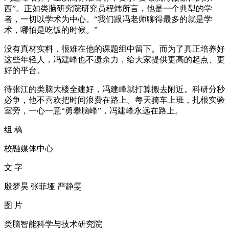
西”。正如类脑研究院研究员程炜所言，他是一个典型的学
者，一切以学术为中心。“我们跟冯老师聊得最多的就是学
术，哪怕是吃饭的时候。”
没有真材实料，很难在他的课题组中留下。而为了真正培养好
这些年轻人，冯建峰也不遗余力，给大家提供更高的起点、更
好的平台。
待张江的类脑大楼全建好，冯建峰就打算搬去附近。科研分秒
必争，他不喜欢把时间浪费在路上。每天骑车上班，扎根实验
室旁，一心一意“勇攀脑峰”，冯建峰永远在路上。
组 稿
校融媒体中心
文 字
殷梦昊 张菲垭 严静雯
图 片
类脑智能科学与技术研究院