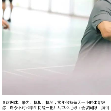
喜欢网球、攀岩、帆板、帆船，常年保持每天一小时体育锻
炼；课余不时和学生切磋一把乒乓或羽毛球；会议间隙，溜到