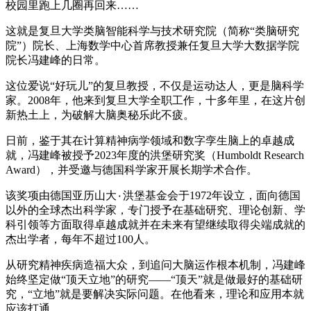
校园里跑上几圈再回来……
这就是复旦大学类脑智能科学与技术研究院（简称“类脑研究
院”）院长、上海数学中心首席教授兼任复旦大学大数据学院
院长冯建峰的日常。
这位爱说“好玩儿”的复旦教授，不仅是运动达人，更是脑科学
家。2008年，他来到复旦大学全职工作，十多年里，在这片创
新热土上，为破解大脑奥秘乐此不疲。
日前，鉴于其在计算精神病学领域和数字孪生脑上的卓越成
就，冯建峰被授予2023年度的洪堡研究奖（Humboldt Research
Award），并受邀与德国科学家开展长期学术合作。
该奖项由德国亚历山大٠洪堡基金会于1972年设立，面向德国
以外的全球杰出科学家，专门授予在基础研究、理论创新、学
科引领等方面取得卓越成就并在未来有望继续取得尖端成就的
杰出学者，每年不超过100人。
从研究精神疾病造福大众，到追问大脑运作根本机制，冯建峰
始终坚定做“顶天立地”的研究——“顶天”就是做最好的基础研
究，“立地”就是要解决实际问题。在他看来，理论和应用本就
应该打通。