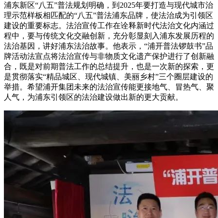
浦东新区“八五”普法规划明确，到2025年要打造与现代城市治
理示范样板相匹配的“八五”普法浦东品牌，使法治成为引领区
建设的重要标志。法治宣传工作在诠释新时代法治文化内涵过
程中，要与传统文化交融创新，充分彰显刻入浦东发展历程的
法治基因，讲好浦东法治故事。他表示，“浦开普法锣鼓书”品
牌活动法宣点将法治宣传与非物质文化遗产保护进行了创新融
合，既是对前期普法工作的总结提升，也是一次新的探索，更
是贯彻落实“精品城区、现代城镇、美丽乡村”三个圈层建设的
举措。希望浦开集团未来的法治宣传能更接地气、冒热气、聚
人气，为浦东引领区的法治建设做出新的更大贡献。