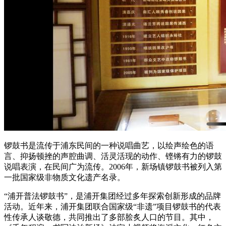
锣鼓书是流传于浦东民间的一种说唱曲艺，以绘声绘色的语
言、抑扬顿挫的声腔曲调、活灵活现的动作、铿锵有力的锣鼓
说唱表演，在民间广为流传。2006年，新场镇锣鼓书被列入第
一批国家级非物质文化遗产名录。
“浦开普法锣鼓书”，是浦开集团经过多年探索创新形成的品牌
活动。近年来，浦开集团联合国家级“非遗”项目锣鼓书的代表
性传承人谈敬德，共同推出了多部脍炙人口的节目。其中，