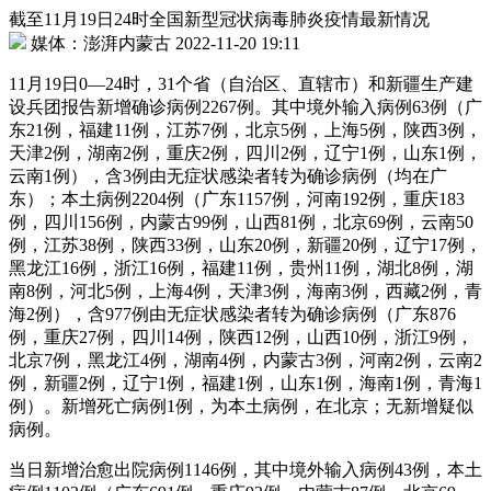
截至11月19日24时全国新型冠状病毒肺炎疫情最新情况
媒体：澎湃内蒙古 2022-11-20 19:11
11月19日0—24时，31个省（自治区、直辖市）和新疆生产建
设兵团报告新增确诊病例2267例。其中境外输入病例63例（广
东21例，福建11例，江苏7例，北京5例，上海5例，陕西3例，
天津2例，湖南2例，重庆2例，四川2例，辽宁1例，山东1例，
云南1例），含3例由无症状感染者转为确诊病例（均在广
东）；本土病例2204例（广东1157例，河南192例，重庆183
例，四川156例，内蒙古99例，山西81例，北京69例，云南50
例，江苏38例，陕西33例，山东20例，新疆20例，辽宁17例，
黑龙江16例，浙江16例，福建11例，贵州11例，湖北8例，湖
南8例，河北5例，上海4例，天津3例，海南3例，西藏2例，青
海2例），含977例由无症状感染者转为确诊病例（广东876
例，重庆27例，四川14例，陕西12例，山西10例，浙江9例，
北京7例，黑龙江4例，湖南4例，内蒙古3例，河南2例，云南2
例，新疆2例，辽宁1例，福建1例，山东1例，海南1例，青海1
例）。新增死亡病例1例，为本土病例，在北京；无新增疑似
病例。
当日新增治愈出院病例1146例，其中境外输入病例43例，本土