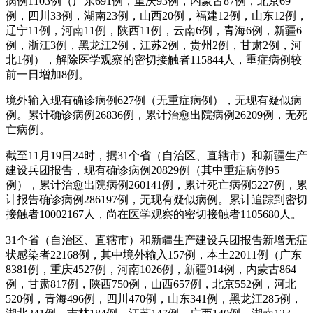
病例1103例（广东691例，重庆93例，内蒙古87例，北京69
例，四川33例，湖南23例，山西20例，福建12例，山东12例，
辽宁11例，河南11例，陕西11例，云南6例，青海6例，新疆6
例，浙江3例，黑龙江2例，江苏2例，贵州2例，甘肃2例，河
北1例），解除医学观察的密切接触者115844人，重症病例较
前一日增加8例。
境外输入现有确诊病例627例（无重症病例），无现有疑似病
例。累计确诊病例26836例，累计治愈出院病例26209例，无死
亡病例。
截至11月19日24时，据31个省（自治区、直辖市）和新疆生产
建设兵团报告，现有确诊病例20829例（其中重症病例95
例），累计治愈出院病例260141例，累计死亡病例5227例，累
计报告确诊病例286197例，无现有疑似病例。累计追踪到密切
接触者10002167人，尚在医学观察的密切接触者1105680人。
31个省（自治区、直辖市）和新疆生产建设兵团报告新增无症
状感染者22168例，其中境外输入157例，本土22011例（广东
8381例，重庆4527例，河南1026例，新疆914例，内蒙古864
例，甘肃817例，陕西750例，山西657例，北京552例，河北
520例，青海496例，四川470例，山东341例，黑龙江285例，