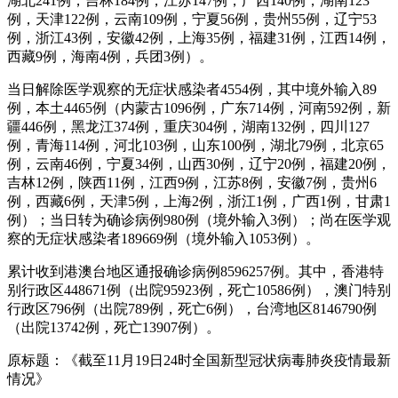
湖北241例，吉林184例，江苏147例，广西140例，湖南123
例，天津122例，云南109例，宁夏56例，贵州55例，辽宁53
例，浙江43例，安徽42例，上海35例，福建31例，江西14例，
西藏9例，海南4例，兵团3例）。
当日解除医学观察的无症状感染者4554例，其中境外输入89
例，本土4465例（内蒙古1096例，广东714例，河南592例，新
疆446例，黑龙江374例，重庆304例，湖南132例，四川127
例，青海114例，河北103例，山东100例，湖北79例，北京65
例，云南46例，宁夏34例，山西30例，辽宁20例，福建20例，
吉林12例，陕西11例，江西9例，江苏8例，安徽7例，贵州6
例，西藏6例，天津5例，上海2例，浙江1例，广西1例，甘肃1
例）；当日转为确诊病例980例（境外输入3例）；尚在医学观
察的无症状感染者189669例（境外输入1053例）。
累计收到港澳台地区通报确诊病例8596257例。其中，香港特
别行政区448671例（出院95923例，死亡10586例），澳门特别
行政区796例（出院789例，死亡6例），台湾地区8146790例
（出院13742例，死亡13907例）。
原标题：《截至11月19日24时全国新型冠状病毒肺炎疫情最新
情况》