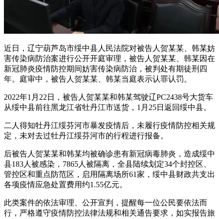
近日，辽宁葫芦岛市绥中县人民法院对被告人贺某某、韩某妨
害传染病防治案进行公开开庭审理，被告人贺某某、韩某因在
新冠肺炎疫情防控期间妨害传染病防治，被判处有期徒刑四
年。庭审中，被告人贺某某、韩某当庭表示认罪认罚。
2022年1月22日，被告人贺某某和韩某驾驶辽PC2438号大货车
从绥中县前往黑龙江省牡丹江市送货，1月25日返回绥中县。
二人得知牡丹江绥芬河市暴发疫情后，未履行疫情防控相关规
定，未对去过牡丹江绥芬河市的行程进行报备。
后被告人贺某某和韩某均被确诊患有新冠病毒肺炎，造成绥中
县183人被感染，7865人被隔离，全县陆续划定34个封控区、
管控区和重点防范区，启用隔离场所61家，绥中县财政共支出
各项疫情应急处置费用约1.55亿元。
此类案件的依法审理、公开宣判，提醒每一位公民要依法而
行，严格遵守疫情防控法律法规和相关通告要求，如实报告旅