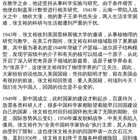
在教学之余，他还坚持从事科学实验与研究。由于条件艰苦，
他便自制盖革计数管进行相关研究。1941年，云南一带陷入战
火之中，物价大涨，他的妻子王承书也失业，两人生活非常困
难，张文裕的科研与生活都遭到严重的干扰。
1943年，张文裕收到美国普林斯顿大学的邀请，从事核物理的
研究与教学。在美工作期间，张文裕在科研领域取得了累累硕
果。其中最为著名的是1948年突破了卢瑟福—波尔原子结构模
型，发现宇宙线中的介子和有关的核可以组成一个原子，从此
开启了深入研究奇异原子领域的新篇章。该原子被学界命名
为“张原子”，这使张文裕得到了物理学界的广泛关注。因此，
大家纷纷劝说他加入美国国籍：凭你的聪明才智，留在美国会
有很好的前途。张文裕却回答道：要入美国籍，何须到今天！
我们生为中国人，回国的信念是不会变的。
1949年，新中国成立，此时国家的建设才刚起步，百废待兴，
急需各类科研人才，很多中国科学家都盼望着能早日回国建设
自己的国家，张文裕也对回归祖国怀抱充满了无限的期盼。但
是，国际形势风云变幻，1950年爆发朝鲜战争，中美关系陷入
僵局。张文裕作为“全美中国科学家协会”执行主席，其人身自
由受到了限制，这也使张文裕夫妇的回国申请一次次石沉大
海。直到1956年，张文裕夫妇终于克服各种艰难险阻，回到魂