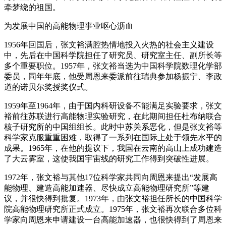
牵梦绕的祖国。
为发展中国的高能物理事业呕心沥血
1956年回国后，张文裕满腔热情地投入火热的社会主义建设
中，先后在中国科学院担任了研究员、研究室主任、副所长等
多个重要职位。1957年，张文裕当选为中国科学院数理化学部
委员，同年年底，他受周恩来委派前往瑞典参加杨振宁、李政
道的诺贝尔奖授奖仪式。
1959年至1964年，由于国内科研设备不能满足实验要求，张文
裕前往苏联进行高能物理实验研究，在此期间担任杜布纳联合
核子研究所的中国组组长。此时中苏关系恶化，但是张文裕等
科学家克服重重困难，取得了一系列在国际上处于领先水平的
成果。1965年，在他的提议下，我国在云南的高山上成功建造
了大云雾室，这使我国宇宙线的研究工作得到突破性进展。
1972年，张文裕与其他17位科学家共同向周恩来提出“发展高
能物理、建造高能加速器、尽快成立高能物理研究所”等建
议，并很快得到批复。1973年，由张文裕担任所长的中国科学
院高能物理研究所正式成立。1975年，张文裕再次联合多位科
学家向周恩来申请建设一台高能加速器，也很快得到了周恩来