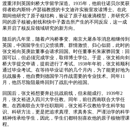
渡重洋到英国剑桥大学留学深造。1935年，他前往诺贝尔奖获
得者欧内斯特·卢瑟福教授的卡文迪许实验室攻读博士。在此
期间他研究了原子核结构，验证了原子核液滴模型，并研究不
同的原子核被γ射线和快中子轰击所产生的不同反应，这一成
果开启了核反应领域研究的新方向。
随后的几年里，随着卢沟桥事变、南京大屠杀等消息相继传到
英国，中国留学生们义愤填膺、群情激愤、归心似箭，此时的
张文裕向英庚款董事会请求回国。时任董事长朱家骅回复：回
国可以，但必须完成学业，取得博士学位。于是，张文裕向剑
桥大学提交申请，提前进行了考试。1938年年初，张文裕顺利
通过毕业考试。在等待毕业证书的几个月内，为了能更好地为
抗战服务，他自费到德国学习作战需要的专业技术。同年11
月，他历尽险阻最终回到了战乱中的祖国。
回国后，张文裕想要奔赴抗战前线，但未能成行。1939年2
月，张文裕进入四川大学任教。同年，前往西南联合大学任
教。在西南联合大学任职期间，张文裕不仅教给学生科学知
识、科研方法，更是把追求真理、求真务实、严谨治学的科学
精神传承给学生，因此，学生们都特别喜欢他的原子核物理课
程。