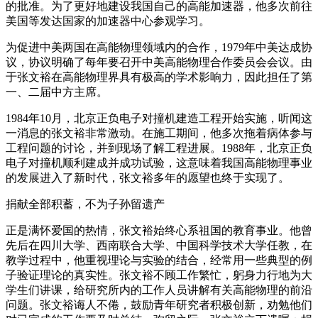
的批准。为了更好地建设我国自己的高能加速器，他多次前往
美国等发达国家的加速器中心参观学习。
为促进中美两国在高能物理领域内的合作，1979年中美达成协
议，协议明确了每年要召开中美高能物理合作委员会会议。由
于张文裕在高能物理界具有极高的学术影响力，因此担任了第
一、二届中方主席。
1984年10月，北京正负电子对撞机建造工程开始实施，听闻这
一消息的张文裕非常激动。在施工期间，他多次拖着病体参与
工程问题的讨论，并到现场了解工程进展。1988年，北京正负
电子对撞机顺利建成并成功试验，这意味着我国高能物理事业
的发展进入了新时代，张文裕多年的愿望也终于实现了。
捐献全部积蓄，不为子孙留遗产
正是满怀爱国的热情，张文裕始终心系祖国的教育事业。他曾
先后在四川大学、西南联合大学、中国科学技术大学任教，在
教学过程中，他重视理论与实验的结合，经常用一些典型的例
子验证理论的真实性。张文裕不顾工作繁忙，躬身力行地为大
学生们讲课，给研究所内的工作人员讲解有关高能物理的前沿
问题。张文裕诲人不倦，鼓励青年研究者积极创新，劝勉他们