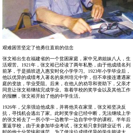
艰难困苦坚定了他勇往直前的信念
张文裕出生在福建省的一个贫困家庭，家中兄弟姐妹八人，生
活艰苦。1921年，张文裕已经读了两年私塾，由于他成绩名列
前茅，于是插班进入惠安时化小学学习。1923年小学毕业后，
他以优异的成绩考入著名的泉州培元中学，但不幸接连遭遇家
庭的变故，学业受阻。后来，在他人的劝导和资助下，父亲才
同意让张文裕继续完成学业。靠着学校的奖学金以及其他工作
的报酬，张文裕开始了他的中学生活。
1926年，父亲强迫他成亲，并将他关在家里，张文裕坚决反
抗，寻找机会逃出了家。此时奖学金已经中断，无法继续上学
的张文裕去了一所小学一边教学一边自学中学的课程。半年后
重返学校，由于未参加毕业考试，张文裕只拿到肄业证书，此
时的他十分苦恼和迷茫。为了使这位成绩优异的学生能读大