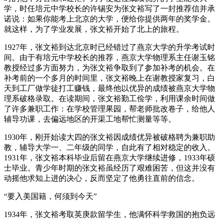
学，时任培元中学校长的许锡安为张文裕写了一封推荐信并承
诺说：如果你能考上北京的大学，便给你提供两年的奖学金。
就这样，为了学业发展，张文裕开始了北上的旅程。
1927年，张文裕到达北京时已经错过了燕京大学的升学考试时
间。由于有培元中学校长的推荐，燕京大学物理系主任谢玉铭
教授经过多方面努力，为张文裕争取到了参加补考的机会。在
补考前的一个多月的时间里，张文裕晚上在谢教授家复习，白
天到工厂做学徒打工赚钱，最终他以优异的成绩被燕京大学物
理系破格录取。在读期间，张文裕勤工俭学，利用课余时间做
了许多兼职工作：在学校管理果园，帮老师批改卷子，给他人
辅导功课，去偏远地区的开渠工地帮忙测量等等。
1930年，刚开始读大四的张文裕因成绩优异被破格聘为兼职助
教，辅导大学一、二年级的同学，自此有了相对稳定的收入。
1931年，张文裕本科毕业后留在燕京大学继续进修，1933年硕
士毕业。青少年时期的张文裕虽经历了艰难困苦，但这并没有
动摇他求知上进的决心，反而坚定了他勇往直前的信念。
“要入美国籍，何须到今天”
1934年，张文裕考取英庚款留学生，他满怀科学救国的抱负远