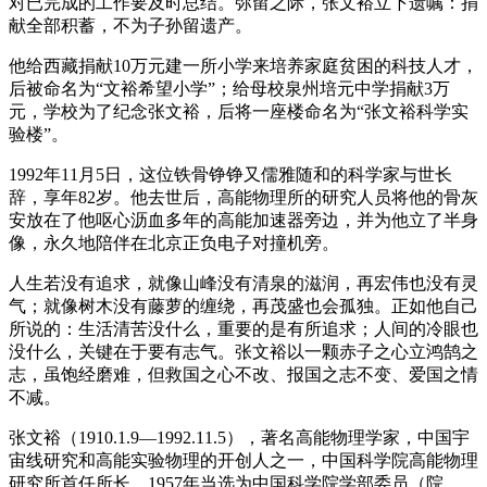
对已完成的工作要及时总结。弥留之际，张文裕立下遗嘱：捐
献全部积蓄，不为子孙留遗产。
他给西藏捐献10万元建一所小学来培养家庭贫困的科技人才，
后被命名为“文裕希望小学”；给母校泉州培元中学捐献3万
元，学校为了纪念张文裕，后将一座楼命名为“张文裕科学实
验楼”。
1992年11月5日，这位铁骨铮铮又儒雅随和的科学家与世长
辞，享年82岁。他去世后，高能物理所的研究人员将他的骨灰
安放在了他呕心沥血多年的高能加速器旁边，并为他立了半身
像，永久地陪伴在北京正负电子对撞机旁。
人生若没有追求，就像山峰没有清泉的滋润，再宏伟也没有灵
气；就像树木没有藤萝的缠绕，再茂盛也会孤独。正如他自己
所说的：生活清苦没什么，重要的是有所追求；人间的冷眼也
没什么，关键在于要有志气。张文裕以一颗赤子之心立鸿鹄之
志，虽饱经磨难，但救国之心不改、报国之志不变、爱国之情
不减。
张文裕（1910.1.9—1992.11.5），著名高能物理学家，中国宇
宙线研究和高能实验物理的开创人之一，中国科学院高能物理
研究所首任所长。1957年当选为中国科学院学部委员（院