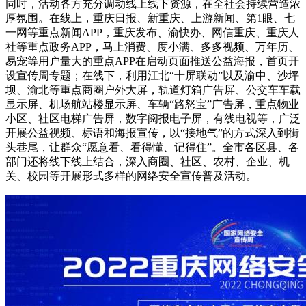
同时，活动各方充分调动线上线下资源，在全社会持续营造浓
厚氛围。在线上，重庆日报、新重庆、上游新闻、第1眼、七
一网等重点新闻APP，重庆发布、渝快办、网信重庆、重庆人
社等重点政务APP，马上消费、度小满、多多视频、万年历、
易宠等用户量大的重点APP在启动页面推送公益海报，首页开
设宣传周专题；在线下，利用江北“十屏联动”以及渝中、沙坪
坝、渝北等重点商圈户外大屏，轨道灯箱广告屏、公交车车载
显示屏、机场航站楼显示屏、车辆“路怒宝”广告屏，重点物业
小区、社区电梯广告屏，数字阅报电子屏，有线电视等，广泛
开展公益视频、标语和海报宣传，以“接地气”的方式深入到街
头巷尾，让群众“愿意看、看得懂、记得住”。全市各区县、各
部门还将线下线上结合，深入商圈、社区、农村、企业、机
关、校园等开展形式多样的网络安全宣传普及活动。