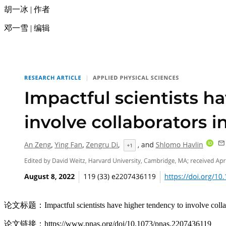
胡一冰 | 作者
邓一雪 | 编辑
论文标题：Impactful scientists have higher tendency to involve collab
论文链接：https://www.pnas.org/doi/10.1073/pnas.2207436119