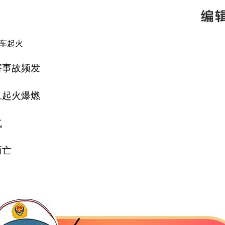
车起火
害事故频发
旦起火爆燃
气
而亡