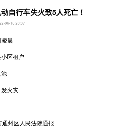
电动自行车失火致5人死亡！
06-16 20:07
日凌晨
某小区租户
电池
引发火灾
市通州区人民法院通报