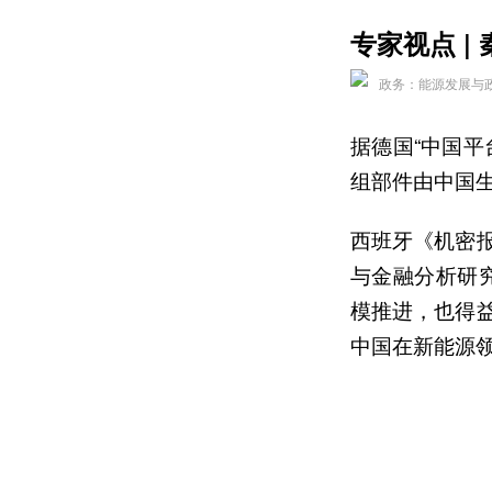
专家视点 
政务：能源发展与政策 2
据德国“中国
组部件由中国
西班牙《机密
与金融分析研
模推进，也得
中国在新能源