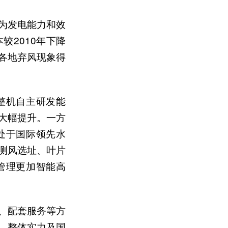
为发电能力和效
2010年下降
国各地弃风现象得
整机自主研发能
大幅提升。一方
处于国际领先水
测风选址、叶片
管理更加智能高
、配套服务等方
，整体实力及国