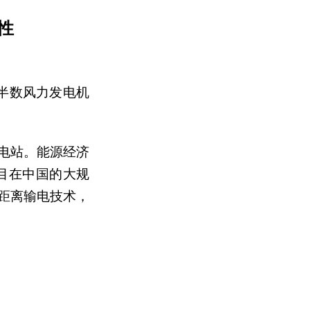
性
半数风力发电机
电站。能源经济
目在中国的大规
距离输电技术，