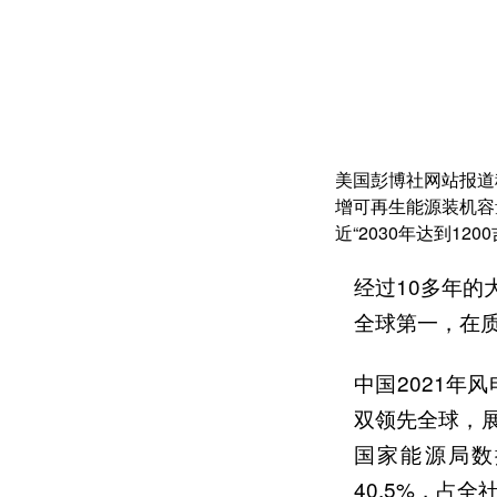
美国彭博社网站报道称
增可再生能源装机容量
近“2030年达到120
经过10多年
全球第一，在
中国2021年
双领先全球，
国家能源局数
40.5%，占