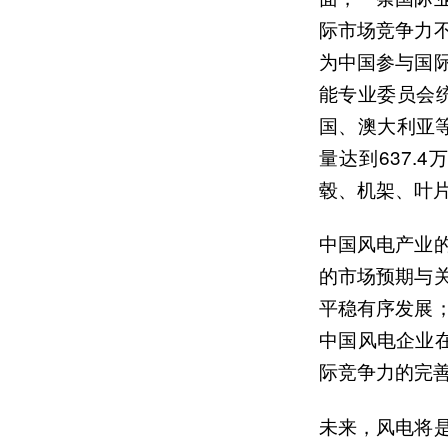
际市场竞争力
为中国参与国
能专业委员会
国、澳大利亚等
量达到637
毂、机架、叶片
中国风电产业
的市场预期与
平稳有序发展
中国风电企业
际竞争力的完
未来，风电将