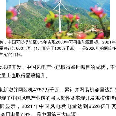
，中国可以提前至少5年实现2030年可再生能源目标。2021年
将超过600吉瓦（1吉瓦等于100万千瓦），是2020年的两倍
0吉瓦”的目标。
的大规模开发，中国风电产业已取得举世瞩目的成就，不
质量上也取得显著提升。
风电新增并网装机4757万千瓦，累计并网装机容量达到3
展现了中国风电产业链的强大韧性及实现开发规模倍增
据显示，2021年中国风电发电量达到6526亿千
全社会用电量7.9%，是中国第三大电源。