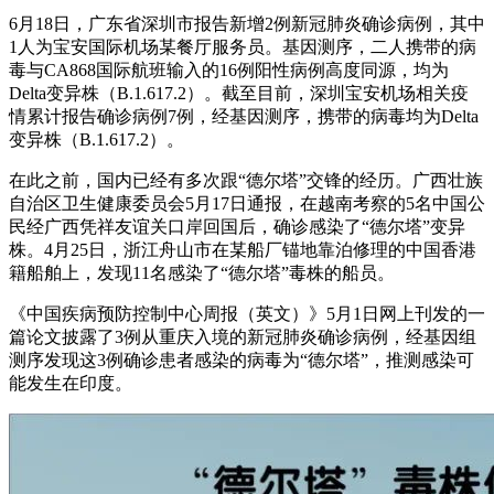
6月18日，广东省深圳市报告新增2例新冠肺炎确诊病例，其中
1人为宝安国际机场某餐厅服务员。基因测序，二人携带的病
毒与CA868国际航班输入的16例阳性病例高度同源，均为
Delta变异株（B.1.617.2）。截至目前，深圳宝安机场相关疫
情累计报告确诊病例7例，经基因测序，携带的病毒均为Delta
变异株（B.1.617.2）。
在此之前，国内已经有多次跟“德尔塔”交锋的经历。广西壮族
自治区卫生健康委员会5月17日通报，在越南考察的5名中国公
民经广西凭祥友谊关口岸回国后，确诊感染了“德尔塔”变异
株。4月25日，浙江舟山市在某船厂锚地靠泊修理的中国香港
籍船舶上，发现11名感染了“德尔塔”毒株的船员。
《中国疾病预防控制中心周报（英文）》5月1日网上刊发的一
篇论文披露了3例从重庆入境的新冠肺炎确诊病例，经基因组
测序发现这3例确诊患者感染的病毒为“德尔塔”，推测感染可
能发生在印度。