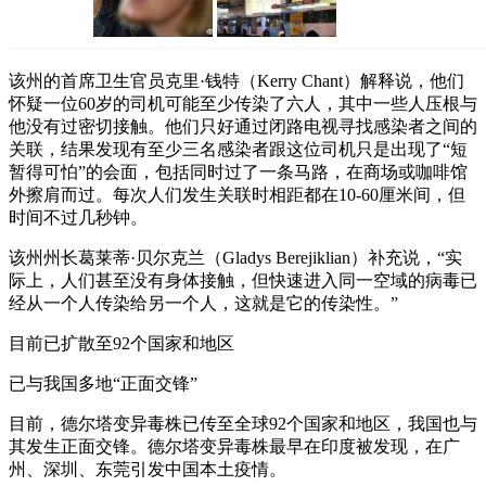
该州的首席卫生官员克里·钱特（Kerry Chant）解释说，他们
怀疑一位60岁的司机可能至少传染了六人，其中一些人压根与
他没有过密切接触。他们只好通过闭路电视寻找感染者之间的
关联，结果发现有至少三名感染者跟这位司机只是出现了“短
暂得可怕”的会面，包括同时过了一条马路，在商场或咖啡馆
外擦肩而过。每次人们发生关联时相距都在10-60厘米间，但
时间不过几秒钟。
该州州长葛莱蒂·贝尔克兰（Gladys Berejiklian）补充说，“实
际上，人们甚至没有身体接触，但快速进入同一空域的病毒已
经从一个人传染给另一个人，这就是它的传染性。”
目前已扩散至92个国家和地区
已与我国多地“正面交锋”
目前，德尔塔变异毒株已传至全球92个国家和地区，我国也与
其发生正面交锋。德尔塔变异毒株最早在印度被发现，在广
州、深圳、东莞引发中国本土疫情。