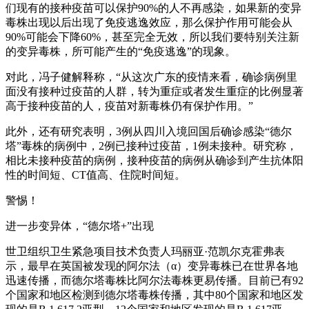
们现有的接种疫苗可以保护90%的人不再感染，如果新的变异
毒株出现以后出现了免疫逃逸效应，那么保护作用可能会从
90%可能会下降60%，甚至完全无效，所以我们要特别关注新
的变异毒株，所可能产生的“免疫逃逸”的现象。
对此，冯子健解释称，“从这次广东的疫情来看，确诊病例里
面没有接种过疫苗的人群，转为重症或者发生重症的比例显著
高于接种疫苗的人，疫苗对新毒株仍有保护作用。”
此外，还有研究表明，3例从四川入境回国后确诊感染“德尔
塔”毒株的病例中，2例已接种过疫苗，1例未接种。研究称，
相比未接种疫苗的病例，接种疫苗的病例从确诊到产生抗体阳
性的时间短、CT值高、住院时间短。
警惕！
进一步变异体，“德尔塔+”出现
世卫组织卫生紧急项目技术负责人玛丽亚·范凯尔克霍弗表
示，最早在英国被发现的阿尔法（α）变异毒株已在世界各地
迅速传播，而德尔塔毒株比阿尔法毒株更易传播。目前已有92
个国家和地区检测到德尔塔毒株传播，其中80个国家和地区发